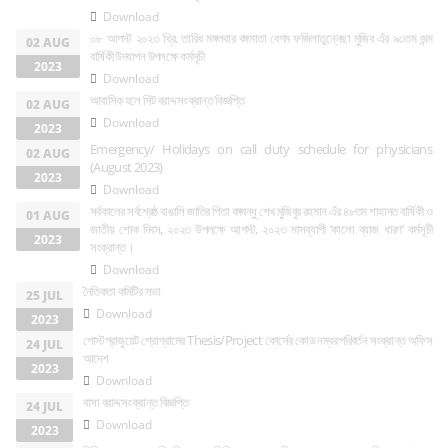
Download
০৮ আগস্ট ২০২৩ খ্রি. তারিখ মঙ্গলবার বঙ্গমাতা বেগম ফজিলাতুন্নেছা মুজিব এঁর ৯৩তম জন্ম
02 AUG
বার্ষিকী উদযাপন উপলক্ষে কর্মসূচী
2023
Download
আবাসিক হলে সিট বরাদ্দ সংক্রান্ত বিজ্ঞপ্তি
02 AUG
Download
2023
Emergency/ Holidays on call duty schedule for physicians
02 AUG
(August 2023)
2023
Download
সর্বকালের সর্বশ্রেষ্ঠ বাঙালি জাতির পিতা বঙ্গবন্ধু শেখ মুজিবুর রহমান এঁর ৪৮তম শাহাদত বার্ষিকী ও
01 AUG
জাতীয় শোক দিবস, ২০২৩ উপলক্ষে আগস্ট, ২০২৩ মাসব্যাপী ‘কালো ব্যাজ ধারণ’ কর্মসূচী
2023
সংক্রান্ত।
Download
নৈতিকতা কমিটির সভা
25 JUL
Download
2023
পোস্টগ্রাজুয়েট প্রোগ্রামের Thesis/Project কোর্সের কোড নম্বর পরিবর্তন সংক্রান্ত অফিস
24 JUL
আদেশ
2023
Download
বাসা বরাদ্দ সংক্রান্ত বিজ্ঞপ্তি
24 JUL
Download
2023