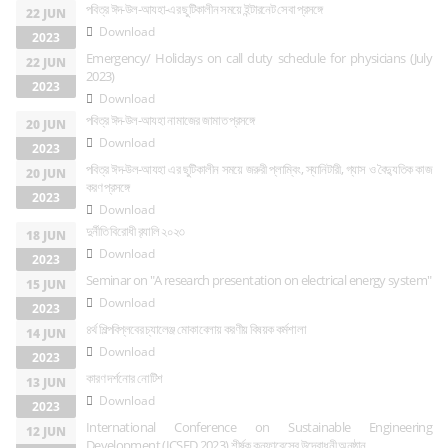
পবিত্র ঈদ-উল-আযহা-এর ছুটিকালীন সময়ে ইন্টারনেট সেবা প্রসঙ্গে
22 JUN
Download
2023
Emergency/ Holidays on call duty schedule for physicians (July
22 JUN
2023)
2023
Download
পবিত্র ঈদ-উল-আযহা নামাজের জামাত প্রসঙ্গে
20 JUN
Download
2023
পবিত্র ঈদ-উল-আযহা এর ছুটিকালীন সময়ে জরুরী প্লাম্বিং, স্যানিটারী, গ্যাস ও বৈদ্যুতিক কাজ
20 JUN
করণ প্রসঙ্গে
2023
Download
দুর্নীতি বিরোধী র‌্যালি ২০২৩
18 JUN
Download
2023
Seminar on "A research presentation on electrical energy system"
15 JUN
Download
2023
৪র্থ শিল্পবিপ্লবের চ্যালেঞ্জ মোকাবেলায় করণীয় বিষয়ক কর্মশালা
14 JUN
Download
2023
কারণ দর্শনোর নোটিশ
13 JUN
Download
2023
International Conference on Sustainable Engineering
12 JUN
Development (ICSED 2023) শীর্ষক কনফারেন্সের উদ্বোধনী অনুষ্ঠান