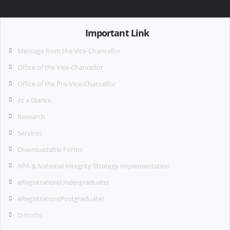
Important Link
Message from the Vice-Chancellor
Office of the Vice-Chancellor
Office of the Pro-Vice-Chancellor
At a Glance
Research
Services
Downloadable Forms
APA & National Integrity Strategy Implementation
eRegistration(Undergraduate)
eRegistration(Postgraduate)
D-Nothi