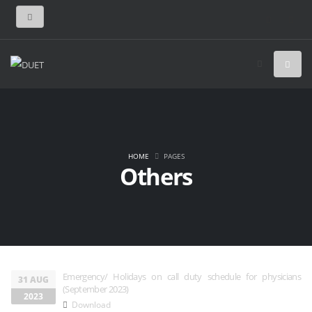
HOME
PAGES
Others
Emergency/ Holidays on call duty schedule for physicians
31 AUG
(September 2023)
2023
Download