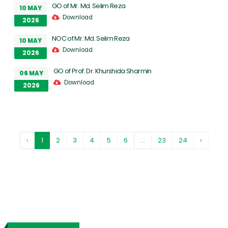
GO of Mr. Md. Selim Reza
10 MAY
Download
2026
NOC of Mr. Md. Selim Reza
10 MAY
Download
2026
GO of Prof. Dr. Khurshida Sharmin
06 MAY
Download
2026
‹
1
2
3
4
5
6
...
23
24
›