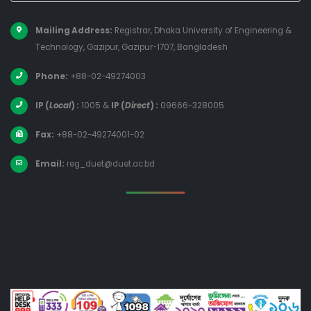
Mailing Address:
Registrar, Dhaka University of Engineering &
Technology, Gazipur, Gazipur-1707, Bangladesh
Phone:
+88-02-49274003
IP (
Local
) :
1005
&
IP (
Direct
) :
09666-328005
Fax:
+88-02-49274001-02
Email:
reg_duet@duet.ac.bd