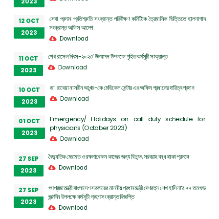
2023
সেবা প্রদান প্রতিশ্রুতি সংক্রান্ত পরিবীক্ষণ কমিটিকে ত্রৈমাসিক ভিত্তিতে হালনাগাদ
12 OCT
সংক্রান্ত অফিস আদেশ
2023
Download
শেখ রাসেল দিবস-২০২৩’ উদযাপন উপলক্ষে গৃহিত কর্মসূচী সংক্রান্ত
11 OCT
Download
2023
ডা: রাবেয়া নাসরীন আখন্ড-কে মেডিকেল সেন্টার এর অফিস প্রধানের দায়িত্ব প্রদান
10 OCT
Download
2023
Emergency/ Holidays on call duty schedule for
01 OCT
physicians (October 2023)
2023
Download
বৈদ্যুতিক মেরামত ও রক্ষনাবেক্ষন কাজের জন্য বিদ্যুৎ সরবরাহ বন্ধ থাকা প্রসঙ্গে
27 SEP
Download
2023
গণপ্রজাতন্ত্রী বাংলাদেশ সরকারের মাননীয় প্রধানমন্ত্রী দেশরত্ন শেখ হাসিনা’র ৭৭ তম শুভ
27 SEP
জন্মদিন উপলক্ষে কর্মসূচী গ্রহণ সংক্রান্ত বিজ্ঞপ্তি
2023
Download