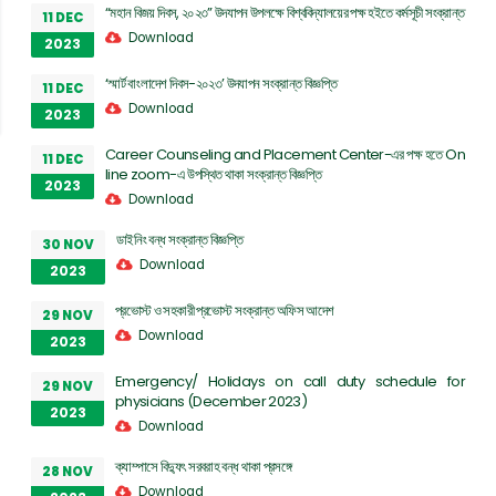
“মহান বিজয় দিবস, ২০২৩” উদযাপন উপলক্ষে বিশ্ববিদ্যালয়ের পক্ষ হইতে কর্মসূচী সংক্রান্ত
11 DEC
Download
2023
‘স্মার্ট বাংলাদেশ দিবস-২০২৩’ উদযাপন সংক্রান্ত বিজ্ঞপ্তি
11 DEC
Download
2023
Career Counseling and Placement Center-এর পক্ষ হতে On
11 DEC
line zoom-এ উপস্থিত থাকা সংক্রান্ত বিজ্ঞপ্তি
2023
Download
ডাইনিং বন্ধ সংক্রান্ত বিজ্ঞপ্তি
30 NOV
Download
2023
প্রভোস্ট ও সহকারী প্রভোস্ট সংক্রান্ত অফিস আদেশ
29 NOV
Download
2023
Emergency/ Holidays on call duty schedule for
29 NOV
physicians (December 2023)
2023
Download
ক্যাম্পাসে বিদ্যুৎ সরবরাহ বন্ধ থাকা প্রসঙ্গে
28 NOV
Download