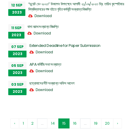
“ডুয়েট ডে-২০২৩” উদযাপন উপলক্ষ্যে আগামী ২১/০৯/২০২৩ খ্রি. তারিখ বৃহস্পতিবার
12 SEP
বিশ্ববিদ্যালয়ের পক্ষ হইতে গৃহিত কর্মসূচী সংক্রান্ত বিজ্ঞপ্তি
2023
Download
বাসা বরাদ্দ সংক্রান্ত বিজ্ঞপ্তি
11 SEP
Download
2023
Extended Deadline for Paper Submission
07 SEP
Download
2023
APA কমিটির সভা সংক্রান্ত
05 SEP
Download
2023
ছাত্রাবাসের সীট সংক্রান্ত অফিস আদেশ
03 SEP
Download
2023
‹
1
2
...
14
15
16
...
19
20
›