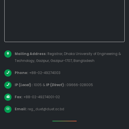
Mailing Address:
Registrar, Dhaka University of Engineering &
Technology, Gazipur, Gazipur-1707, Bangladesh
Phone:
+88-02-49274003
IP (
Local
) :
1005
&
IP (
Direct
) :
09666-328005
Fax:
+88-02-49274001-02
Email:
reg_duet@duet.ac.bd