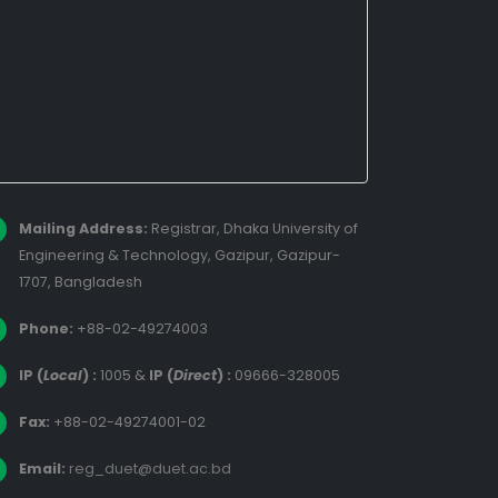
Mailing Address:
Registrar, Dhaka University of
Engineering & Technology, Gazipur, Gazipur-
1707, Bangladesh
Phone:
+88-02-49274003
IP (
Local
) :
1005
&
IP (
Direct
) :
09666-328005
Fax:
+88-02-49274001-02
Email:
reg_duet@duet.ac.bd