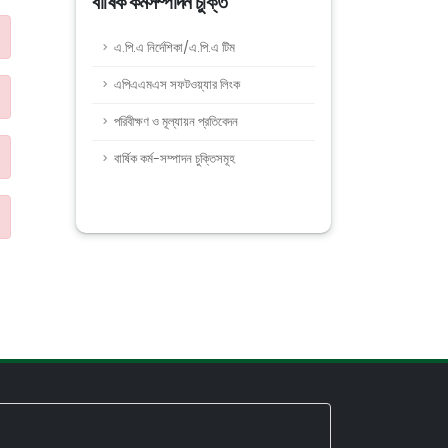
বার্ষিক কর্মসম্পাদন চুক্তি
এ.পি.এ নির্দেশিকা/এ.পি.এ টিম
এপিএএমএস সফটওয়্যার লিংক
পরিবীক্ষণ ও মূল্যায়ন প্রতিবেদন
বার্ষিক কর্ম-সম্পাদন চুক্তিসমূহ