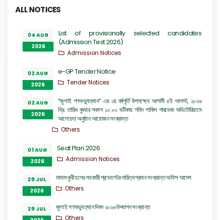
ALL NOTICES
List of provisionally selected candidates
04 AUG
(Admission Test 2026)
2026
Admission Notices
e-GP Tender Notice
02 AUG
Tender Notices
2026
“জুলাই গণঅভ্যুত্থান” এর ২য় বর্ষপূর্তি উপলক্ষ্যে আগামী ৫ই আগস্ট, ২০২৬
02 AUG
খ্রি. তারিখ বুধবার সকাল ১০:০০ ঘটিকায় শহিদ শাকিল পারভেজ অডিটোরিয়ামে
2026
আলোচনা অনুষ্ঠান আয়োজন সংক্রান্ত
Others
Seat Plan 2026
01 AUG
Admission Notices
2026
মাদাম কুরী হলের সহকারী প্রভোস্টের দায়িত্ব প্রদান সংক্রান্ত অফিস আদেশ
29 JUL
Others
2026
জুলাই গণঅভ্যুত্থান দিবস ২০২৬ উদযাপন সংক্রান্ত
29 JUL
Others