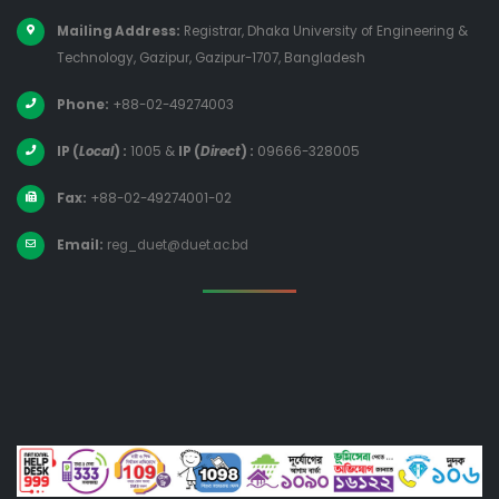
Mailing Address:
Registrar, Dhaka University of Engineering &
Technology, Gazipur, Gazipur-1707, Bangladesh
Phone:
+88-02-49274003
IP (
Local
) :
1005
&
IP (
Direct
) :
09666-328005
Fax:
+88-02-49274001-02
Email:
reg_duet@duet.ac.bd