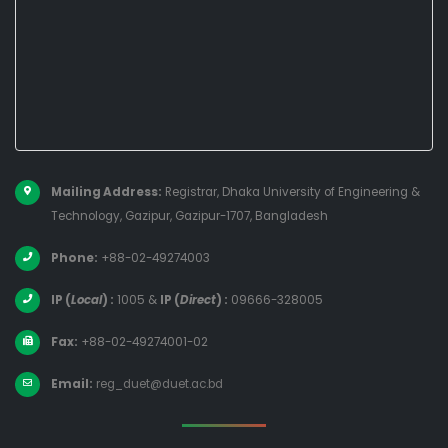
Mailing Address:
Registrar, Dhaka University of Engineering &
Technology, Gazipur, Gazipur-1707, Bangladesh
Phone:
+88-02-49274003
IP (
Local
) :
1005
&
IP (
Direct
) :
09666-328005
Fax:
+88-02-49274001-02
Email:
reg_duet@duet.ac.bd