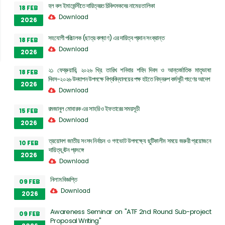
হল কল ইমার্জেন্সীতে দায়িত্বরত চিকিৎসকদের নামের তালিকা
18 FEB
Download
2026
সহযোগী পরিচালক (ছাত্র কল্যাণ) এর দায়িত্ব প্রদান সংক্রান্ত
18 FEB
Download
2026
২১ ফেব্রুয়ারি, ২০২৬ খ্রি. তারিখ শনিবার শহিদ দিবস ও আন্তর্জাতিক মাতৃভাষা
18 FEB
দিবস-২০২৬ উদযাপন উপলক্ষে বিশ্ববিদ্যালয়ের পক্ষ হইতে নিম্নরুপ কর্মসূচী গহণের আদেশ
2026
Download
রমজানুল মোবারক এর সাহরি ও ইফতারের সময়সূচী
15 FEB
Download
2026
ত্রয়োদশ জাতীয় সংসদ নির্বাচন ও গণভোট উপলক্ষ্যে ছুটিকালীন সময়ে জরুরী প্রয়োজনে
10 FEB
দায়িত্ব বন্টন প্রসঙ্গে
2026
Download
নিলাম বিজ্ঞপ্তি
09 FEB
Download
2026
Awareness Seminar on "ATF 2nd Round Sub-project
09 FEB
Proposal Writing"