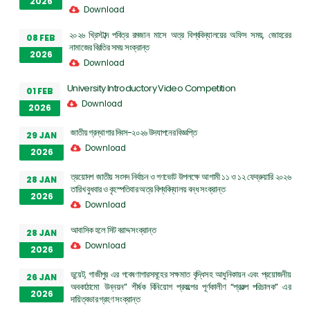
2026
Download
২০২৬ খ্রিস্টাব্দ পবিত্র রমজান মাসে অত্র বিশ্ববিদ্যালয়ের অফিস সময়, জোহরের
08 FEB
নামাজের বিরতির সময় সংক্রান্ত
2026
Download
University Introductory Video Competition
01 FEB
Download
2026
জাতীয় গ্রন্থাগার দিবস-২০২৬ উদযাপনের বিজ্ঞপ্তি
29 JAN
Download
2026
ত্রয়োদশ জাতীয় সংসদ নির্বাচন ও গণভোট উপলক্ষে আগামী ১১ ও ১২ ফেব্রুয়ারি ২০২৬
28 JAN
তারিখ বুধবার ও বৃহস্পতিবার অত্র বিশ্ববিদ্যালয় বন্ধ সংক্রান্ত
2026
Download
আবাসিক হলে সিট বরাদ্দ সংক্রান্ত
28 JAN
Download
2026
ডুয়েট, গাজীপুর এর গবেষণাগারসমূহের সক্ষমাত বৃদ্ধিসহ আধুনিকায়ন এবং প্রয়োজনীয়
26 JAN
অবকাঠামো উন্নয়ন” শীর্ষক বিনিয়োগ প্রকল্পের পূর্ণকালীণ “প্রকল্প পরিচালক” এর
2026
দায়িত্বভার গ্রহণ সংক্রান্ত