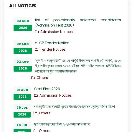
ALL NOTICES
List of provisionally selected candidates
04 AUG
(Admission Test 2026)
2026
Admission Notices
e-GP Tender Notice
02 AUG
Tender Notices
2026
“জুলাই গণঅভ্যুত্থান” এর ২য় বর্ষপূর্তি উপলক্ষ্যে আগামী ৫ই আগস্ট, ২০২৬
02 AUG
খ্রি. তারিখ বুধবার সকাল ১০:০০ ঘটিকায় শহিদ শাকিল পারভেজ অডিটোরিয়ামে
2026
আলোচনা অনুষ্ঠান আয়োজন সংক্রান্ত
Others
Seat Plan 2026
01 AUG
Admission Notices
2026
মাদাম কুরী হলের সহকারী প্রভোস্টের দায়িত্ব প্রদান সংক্রান্ত অফিস আদেশ
29 JUL
Others
2026
জুলাই গণঅভ্যুত্থান দিবস ২০২৬ উদযাপন সংক্রান্ত
29 JUL
Others