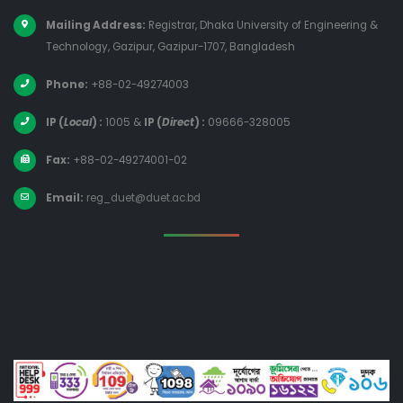
Mailing Address:
Registrar, Dhaka University of Engineering &
Technology, Gazipur, Gazipur-1707, Bangladesh
Phone:
+88-02-49274003
IP (
Local
) :
1005
&
IP (
Direct
) :
09666-328005
Fax:
+88-02-49274001-02
Email:
reg_duet@duet.ac.bd