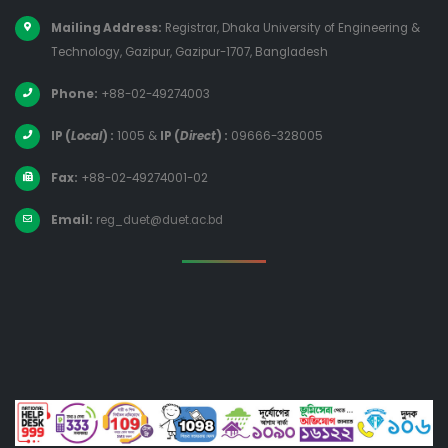
Mailing Address:
Registrar, Dhaka University of Engineering &
Technology, Gazipur, Gazipur-1707, Bangladesh
Phone:
+88-02-49274003
IP (
Local
) :
1005
&
IP (
Direct
) :
09666-328005
Fax:
+88-02-49274001-02
Email:
reg_duet@duet.ac.bd