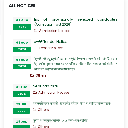
ALL NOTICES
List of provisionally selected candidates
04 AUG
(Admission Test 2026)
2026
Admission Notices
e-GP Tender Notice
02 AUG
Tender Notices
2026
“জুলাই গণঅভ্যুত্থান” এর ২য় বর্ষপূর্তি উপলক্ষ্যে আগামী ৫ই আগস্ট, ২০২৬
02 AUG
খ্রি. তারিখ বুধবার সকাল ১০:০০ ঘটিকায় শহিদ শাকিল পারভেজ অডিটোরিয়ামে
2026
আলোচনা অনুষ্ঠান আয়োজন সংক্রান্ত
Others
Seat Plan 2026
01 AUG
Admission Notices
2026
মাদাম কুরী হলের সহকারী প্রভোস্টের দায়িত্ব প্রদান সংক্রান্ত অফিস আদেশ
29 JUL
Others
2026
জুলাই গণঅভ্যুত্থান দিবস ২০২৬ উদযাপন সংক্রান্ত
29 JUL
Others