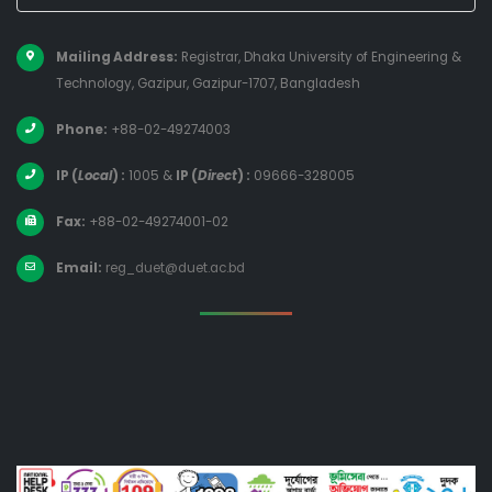
Mailing Address:
Registrar, Dhaka University of Engineering &
Technology, Gazipur, Gazipur-1707, Bangladesh
Phone:
+88-02-49274003
IP (
Local
) :
1005
&
IP (
Direct
) :
09666-328005
Fax:
+88-02-49274001-02
Email:
reg_duet@duet.ac.bd