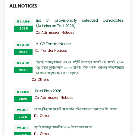
ALL NOTICES
List of provisionally selected candidates
04 AUG
(Admission Test 2026)
2026
Admission Notices
e-GP Tender Notice
02 AUG
Tender Notices
2026
“জুলাই গণঅভ্যুত্থান” এর ২য় বর্ষপূর্তি উপলক্ষ্যে আগামী ৫ই আগস্ট, ২০২৬
02 AUG
খ্রি. তারিখ বুধবার সকাল ১০:০০ ঘটিকায় শহিদ শাকিল পারভেজ অডিটোরিয়ামে
2026
আলোচনা অনুষ্ঠান আয়োজন সংক্রান্ত
Others
Seat Plan 2026
01 AUG
Admission Notices
2026
মাদাম কুরী হলের সহকারী প্রভোস্টের দায়িত্ব প্রদান সংক্রান্ত অফিস আদেশ
29 JUL
Others
2026
জুলাই গণঅভ্যুত্থান দিবস ২০২৬ উদযাপন সংক্রান্ত
29 JUL
Others