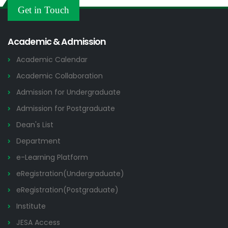
Others
Get in Touch
2026
Academic & Admission
Academic Calendar
Academic Collaboration
Admission for Undergraduate
Admission for Postgraduate
Dean's List
Department
e-Learning Platform
eRegistration(Undergraduate)
eRegistration(Postgraduate)
Institute
JESA Access