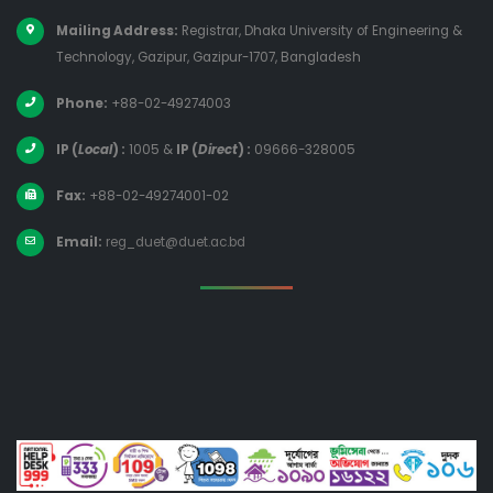
Mailing Address:
Registrar, Dhaka University of Engineering &
Technology, Gazipur, Gazipur-1707, Bangladesh
Phone:
+88-02-49274003
IP (
Local
) :
1005
&
IP (
Direct
) :
09666-328005
Fax:
+88-02-49274001-02
Email:
reg_duet@duet.ac.bd