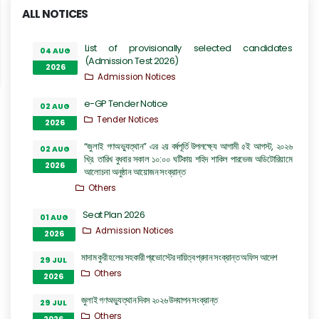
ALL NOTICES
List of provisionally selected candidates
04 AUG
(Admission Test 2026)
2026
Admission Notices
e-GP Tender Notice
02 AUG
Tender Notices
2026
“জুলাই গণঅভ্যুত্থান” এর ২য় বর্ষপূর্তি উপলক্ষ্যে আগামী ৫ই আগস্ট, ২০২৬
02 AUG
খ্রি. তারিখ বুধবার সকাল ১০:০০ ঘটিকায় শহিদ শাকিল পারভেজ অডিটোরিয়ামে
2026
আলোচনা অনুষ্ঠান আয়োজন সংক্রান্ত
Others
Seat Plan 2026
01 AUG
Admission Notices
2026
মাদাম কুরী হলের সহকারী প্রভোস্টের দায়িত্ব প্রদান সংক্রান্ত অফিস আদেশ
29 JUL
Others
2026
জুলাই গণঅভ্যুত্থান দিবস ২০২৬ উদযাপন সংক্রান্ত
29 JUL
Others