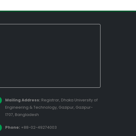
Mailing Address:
Registrar, Dhaka University of
Engineering & Technology, Gazipur, Gazipur-
1707, Bangladesh
Phone:
+88-02-49274003