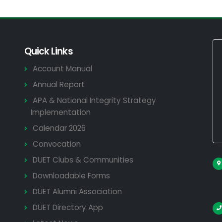
Quick Links
Account Manual
Annual Report
APA & National Integrity Strategy
Implementation
Calendar 2026
Convocation
DUET Clubs & Communities
Downloadable Forms
DUET Alumni Association
DUET Directory App