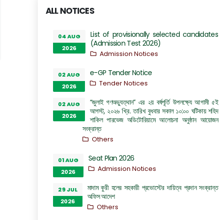
ALL NOTICES
List of provisionally selected candidates
04 AUG
(Admission Test 2026)
2026
Admission Notices
e-GP Tender Notice
02 AUG
Tender Notices
2026
“জুলাই গণঅভ্যুত্থান” এর ২য় বর্ষপূর্তি উপলক্ষ্যে আগামী ৫ই
02 AUG
আগস্ট, ২০২৬ খ্রি. তারিখ বুধবার সকাল ১০:০০ ঘটিকায় শহিদ
2026
শাকিল পারভেজ অডিটোরিয়ামে আলোচনা অনুষ্ঠান আয়োজন
সংক্রান্ত
Others
Seat Plan 2026
01 AUG
Admission Notices
2026
মাদাম কুরী হলের সহকারী প্রভোস্টের দায়িত্ব প্রদান সংক্রান্ত
29 JUL
অফিস আদেশ
2026
Others