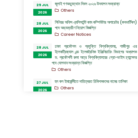
জুলাই গণঅভ্যুত্থান দিবস ২০২৬ উদযাপন সংক্রান্ত
29 JUL
Others
2026
সিনিয়র অফিস এ্যসিসটেন্ট কাম কম্পিউটার অপারেটর (কনভার্টিবল)
28 JUL
পদে অভ্যন্তরীণ নিয়োগ বিজ্ঞপ্তি
2026
Career Notices
ঢাকা প্রকৌশল ও প্রযুক্তি বিশ্ববিদ্যালয়, গাজীপুর এর
28 JUL
ইলেকট্রিক্যাল এন্ড ইলেকট্রনিক ইঞ্জিনিয়ারিং বিভাগের অধ্যাপক
2026
ড. প্রকৌশলী রুমা অত্র বিশ্ববিদ্যালয়ের প্রো-ভাইস চ্যান্সেলর
পদে যোগদান সংক্রান্ত বিজ্ঞপ্তি
Others
হল কল ইমার্জেন্সীতে দায়িত্বরত চিকিৎসকদের নামের তালিকা
27 JUL
Others
2026
“জুলাই গণঅভ্যুত্থান দিবস ২০২৬” পালন উপলক্ষ্যে গঠিত কমিটির
26 JUL
অফিস আদেশ
2026
Others
GO of Prof. Dr. Biplov Kumar Roy
22 JUL
NOC/GO Notices
2026