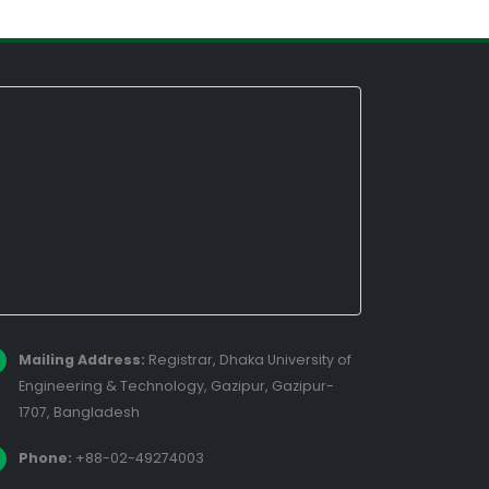
Mailing Address:
Registrar, Dhaka University of
Engineering & Technology, Gazipur, Gazipur-
1707, Bangladesh
Phone:
+88-02-49274003