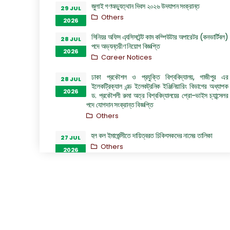
জুলাই গণঅভ্যুত্থান দিবস ২০২৬ উদযাপন সংক্রান্ত
29 JUL
Others
2026
সিনিয়র অফিস এ্যসিসটেন্ট কাম কম্পিউটার অপারেটর (কনভার্টিবল)
28 JUL
পদে অভ্যন্তরীণ নিয়োগ বিজ্ঞপ্তি
2026
Career Notices
ঢাকা প্রকৌশল ও প্রযুক্তি বিশ্ববিদ্যালয়, গাজীপুর এর
28 JUL
ইলেকট্রিক্যাল এন্ড ইলেকট্রনিক ইঞ্জিনিয়ারিং বিভাগের অধ্যাপক
2026
ড. প্রকৌশলী রুমা অত্র বিশ্ববিদ্যালয়ের প্রো-ভাইস চ্যান্সেলর
পদে যোগদান সংক্রান্ত বিজ্ঞপ্তি
Others
হল কল ইমার্জেন্সীতে দায়িত্বরত চিকিৎসকদের নামের তালিকা
27 JUL
Others
2026
“জুলাই গণঅভ্যুত্থান দিবস ২০২৬” পালন উপলক্ষ্যে গঠিত কমিটির
26 JUL
অফিস আদেশ
2026
Others
GO of Prof. Dr. Biplov Kumar Roy
22 JUL
NOC/GO Notices
2026