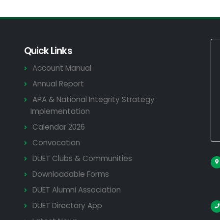
Quick Links
Account Manual
Annual Report
APA & National Integrity Strategy
Implementation
Calendar 2026
Convocation
DUET Clubs & Communities
Downloadable Forms
DUET Alumni Association
DUET Directory App