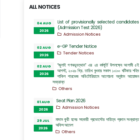
ALL NOTICES
List of provisionally selected candidates
04 AUG
(Admission Test 2026)
2026
Admission Notices
e-GP Tender Notice
02 AUG
Tender Notices
2026
“জুলাই গণঅভ্যুত্থান” এর ২য় বর্ষপূর্তি উপলক্ষ্যে আগামী ৫ই
02 AUG
আগস্ট, ২০২৬ খ্রি. তারিখ বুধবার সকাল ১০:০০ ঘটিকায় শহিদ
2026
শাকিল পারভেজ অডিটোরিয়ামে আলোচনা অনুষ্ঠান আয়োজন
সংক্রান্ত
Others
Seat Plan 2026
01 AUG
Admission Notices
2026
মাদাম কুরী হলের সহকারী প্রভোস্টের দায়িত্ব প্রদান সংক্রান্ত
29 JUL
অফিস আদেশ
2026
Others