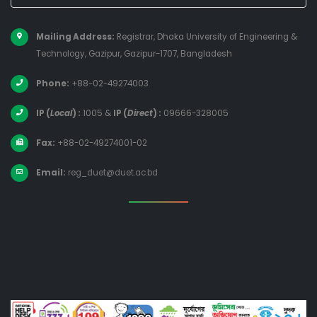
Mailing Address:
Registrar, Dhaka University of Engineering &
Technology, Gazipur, Gazipur-1707, Bangladesh
Phone:
+88-02-49274003
IP (
Local
) :
1005
&
IP (
Direct
) :
09666-328005
Fax:
+88-02-49274001-02
Email:
reg_duet@duet.ac.bd