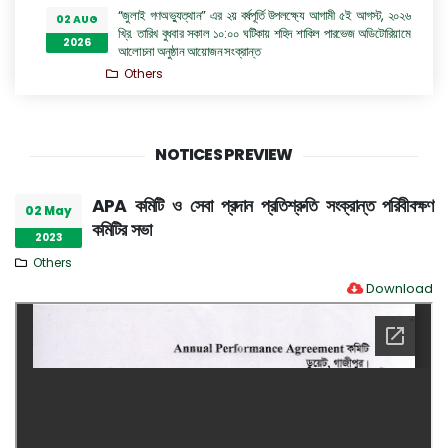
“জুলাই গণঅভ্যুত্থান” এর ২য় বর্ষপূর্তি উপলক্ষ্যে আগামী ৫ই আগস্ট, ২০২৬
02 AUG
খ্রি. তারিখ বুধবার সকাল ১০:০০ ঘটিকায় শহিদ শাকিল পারভেজ অডিটোরিয়ামে
2026
আলোচনা অনুষ্ঠান আয়োজন সংক্রান্ত
Others
Seat Plan 2026
01 AUG
Admission Notices
2026
NOTICES PREVIEW
মাদাম কুরী হলের সহকারী প্রভোস্টের দায়িত্ব প্রদান সংক্রান্ত অফিস আদেশ
29 JUL
Others
2026
APA কমিটি ও সেবা প্রদান প্রতিশ্রুতি সংক্রান্ত পরিবীবক্ষণ
02 May
কমিটির সভা
জুলাই গণঅভ্যুত্থান দিবস ২০২৬ উদযাপন সংক্রান্ত
29 JUL
2023
Others
2026
Others
Download
সিনিয়র অফিস এ্যসিসটেন্ট কাম কম্পিউটার অপারেটর (কনভার্টিবল) পদে
28 JUL
অভ্যন্তরীণ নিয়োগ বিজ্ঞপ্তি
2026
Career Notices
ঢাকা প্রকৌশল ও প্রযুক্তি বিশ্ববিদ্যালয়, গাজীপুর এর ইলেকট্রিক্যাল এন্ড
28 JUL
ইলেকট্রনিক ইঞ্জিনিয়ারিং বিভাগের অধ্যাপক ড. প্রকৌশলী রুমা অত্র
2026
বিশ্ববিদ্যালয়ের প্রো-ভাইস চ্যান্সেলর পদে যোগদান সংক্রান্ত বিজ্ঞপ্তি
Others