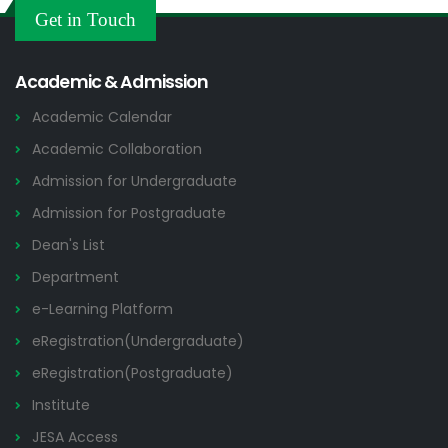
Others
Get in Touch
2026
Academic & Admission
Academic Calendar
Academic Collaboration
Admission for Undergraduate
Admission for Postgraduate
Dean's List
Department
e-Learning Platform
eRegistration(Undergraduate)
eRegistration(Postgraduate)
Institute
JESA Access