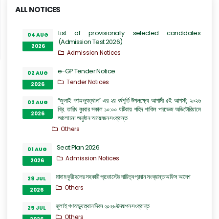
ALL NOTICES
List of provisionally selected candidates
04 AUG
(Admission Test 2026)
2026
Admission Notices
e-GP Tender Notice
02 AUG
Tender Notices
2026
“জুলাই গণঅভ্যুত্থান” এর ২য় বর্ষপূর্তি উপলক্ষ্যে আগামী ৫ই আগস্ট, ২০২৬
02 AUG
খ্রি. তারিখ বুধবার সকাল ১০:০০ ঘটিকায় শহিদ শাকিল পারভেজ অডিটোরিয়ামে
2026
আলোচনা অনুষ্ঠান আয়োজন সংক্রান্ত
Others
Seat Plan 2026
01 AUG
Admission Notices
2026
মাদাম কুরী হলের সহকারী প্রভোস্টের দায়িত্ব প্রদান সংক্রান্ত অফিস আদেশ
29 JUL
Others
2026
জুলাই গণঅভ্যুত্থান দিবস ২০২৬ উদযাপন সংক্রান্ত
29 JUL
Others