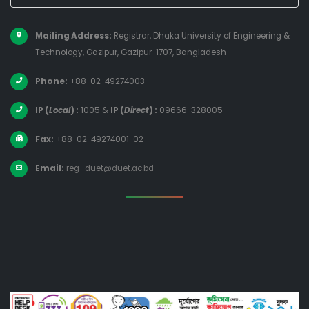
Mailing Address:
Registrar, Dhaka University of Engineering &
Technology, Gazipur, Gazipur-1707, Bangladesh
Phone:
+88-02-49274003
IP (
Local
) :
1005
&
IP (
Direct
) :
09666-328005
Fax:
+88-02-49274001-02
Email:
reg_duet@duet.ac.bd