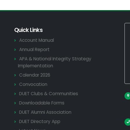
Quick Links
Account Manual
Annual Report
APA & National Integrity Strategy
Implementation
Calendar 2026
Convocation
DUET Clubs & Communities
Downloadable Forms
DUET Alumni Association
DUET Directory App