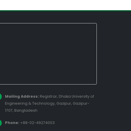
Mailing Address:
Registrar, Dhaka University of
Engineering & Technology, Gazipur, Gazipur-
1707, Bangladesh
Phone:
+88-02-49274003