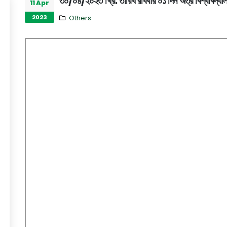
৩০/০৪/২০২৩ খ্রি: তারিখ রবিবার ০১ দিন অত্র বিশ্ববিদ্যালয়
11 Apr
2023
Others