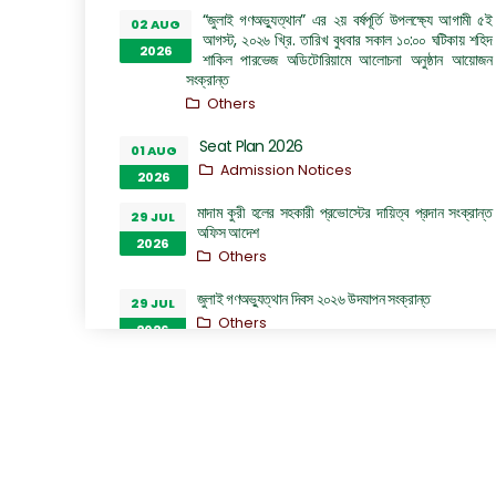
“জুলাই গণঅভ্যুত্থান” এর ২য় বর্ষপূর্তি উপলক্ষ্যে আগামী ৫ই
02 AUG
আগস্ট, ২০২৬ খ্রি. তারিখ বুধবার সকাল ১০:০০ ঘটিকায় শহিদ
2026
শাকিল পারভেজ অডিটোরিয়ামে আলোচনা অনুষ্ঠান আয়োজন
সংক্রান্ত
Others
Seat Plan 2026
01 AUG
Admission Notices
2026
মাদাম কুরী হলের সহকারী প্রভোস্টের দায়িত্ব প্রদান সংক্রান্ত
29 JUL
অফিস আদেশ
2026
Others
জুলাই গণঅভ্যুত্থান দিবস ২০২৬ উদযাপন সংক্রান্ত
29 JUL
Others
2026
সিনিয়র অফিস এ্যসিসটেন্ট কাম কম্পিউটার অপারেটর (কনভার্টিবল)
28 JUL
পদে অভ্যন্তরীণ নিয়োগ বিজ্ঞপ্তি
2026
Career Notices
ঢাকা প্রকৌশল ও প্রযুক্তি বিশ্ববিদ্যালয়, গাজীপুর এর
28 JUL
ইলেকট্রিক্যাল এন্ড ইলেকট্রনিক ইঞ্জিনিয়ারিং বিভাগের অধ্যাপক
2026
ড. প্রকৌশলী রুমা অত্র বিশ্ববিদ্যালয়ের প্রো-ভাইস চ্যান্সেলর