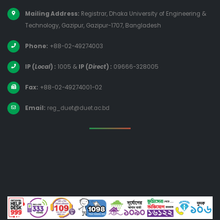
Mailing Address:
Registrar, Dhaka University of Engineering &
Technology, Gazipur, Gazipur-1707, Bangladesh
Phone:
+88-02-49274003
IP (
Local
) :
1005
&
IP (
Direct
) :
09666-328005
Fax:
+88-02-49274001-02
Email:
reg_duet@duet.ac.bd