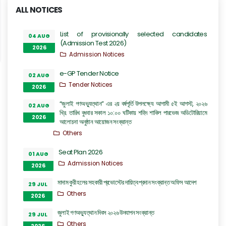
ALL NOTICES
List of provisionally selected candidates
04 AUG
(Admission Test 2026)
2026
Admission Notices
e-GP Tender Notice
02 AUG
Tender Notices
2026
“জুলাই গণঅভ্যুত্থান” এর ২য় বর্ষপূর্তি উপলক্ষ্যে আগামী ৫ই আগস্ট, ২০২৬
02 AUG
খ্রি. তারিখ বুধবার সকাল ১০:০০ ঘটিকায় শহিদ শাকিল পারভেজ অডিটোরিয়ামে
2026
আলোচনা অনুষ্ঠান আয়োজন সংক্রান্ত
Others
Seat Plan 2026
01 AUG
Admission Notices
2026
মাদাম কুরী হলের সহকারী প্রভোস্টের দায়িত্ব প্রদান সংক্রান্ত অফিস আদেশ
29 JUL
Others
2026
জুলাই গণঅভ্যুত্থান দিবস ২০২৬ উদযাপন সংক্রান্ত
29 JUL
Others