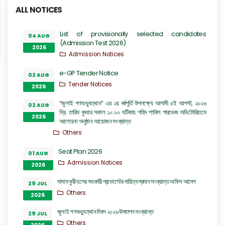
ALL NOTICES
List of provisionally selected candidates
04 AUG
(Admission Test 2026)
2026
Admission Notices
e-GP Tender Notice
02 AUG
Tender Notices
2026
“জুলাই গণঅভ্যুত্থান” এর ২য় বর্ষপূর্তি উপলক্ষ্যে আগামী ৫ই আগস্ট, ২০২৬
02 AUG
খ্রি. তারিখ বুধবার সকাল ১০:০০ ঘটিকায় শহিদ শাকিল পারভেজ অডিটোরিয়ামে
2026
আলোচনা অনুষ্ঠান আয়োজন সংক্রান্ত
Others
Seat Plan 2026
01 AUG
Admission Notices
2026
মাদাম কুরী হলের সহকারী প্রভোস্টের দায়িত্ব প্রদান সংক্রান্ত অফিস আদেশ
29 JUL
Others
2026
জুলাই গণঅভ্যুত্থান দিবস ২০২৬ উদযাপন সংক্রান্ত
29 JUL
Others