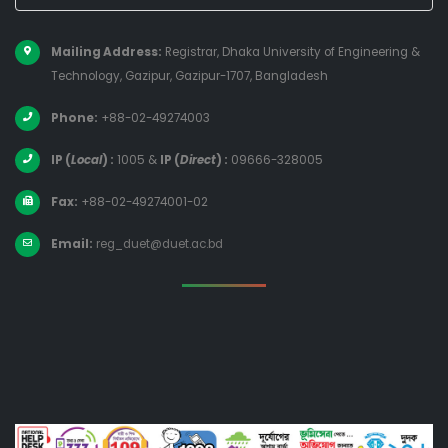
Mailing Address:
Registrar, Dhaka University of Engineering &
Technology, Gazipur, Gazipur-1707, Bangladesh
Phone:
+88-02-49274003
IP (
Local
) :
1005
&
IP (
Direct
) :
09666-328005
Fax:
+88-02-49274001-02
Email:
reg_duet@duet.ac.bd