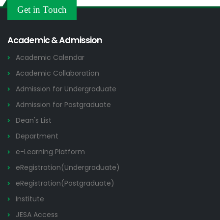
Others
Get in Touch
2026
Academic & Admission
Academic Calendar
Academic Collaboration
Admission for Undergraduate
Admission for Postgraduate
Dean's List
Department
e-Learning Platform
eRegistration(Undergraduate)
eRegistration(Postgraduate)
Institute
JESA Access