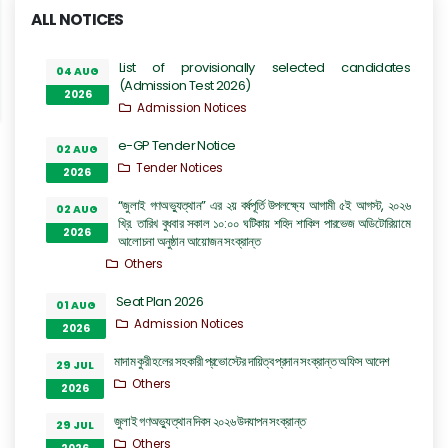
ALL NOTICES
List of provisionally selected candidates
04 AUG
(Admission Test 2026)
2026
Admission Notices
e-GP Tender Notice
02 AUG
Tender Notices
2026
“জুলাই গণঅভ্যুত্থান” এর ২য় বর্ষপূর্তি উপলক্ষ্যে আগামী ৫ই আগস্ট, ২০২৬
02 AUG
খ্রি. তারিখ বুধবার সকাল ১০:০০ ঘটিকায় শহিদ শাকিল পারভেজ অডিটোরিয়ামে
2026
আলোচনা অনুষ্ঠান আয়োজন সংক্রান্ত
Others
Seat Plan 2026
01 AUG
Admission Notices
2026
মাদাম কুরী হলের সহকারী প্রভোস্টের দায়িত্ব প্রদান সংক্রান্ত অফিস আদেশ
29 JUL
Others
2026
জুলাই গণঅভ্যুত্থান দিবস ২০২৬ উদযাপন সংক্রান্ত
29 JUL
Others