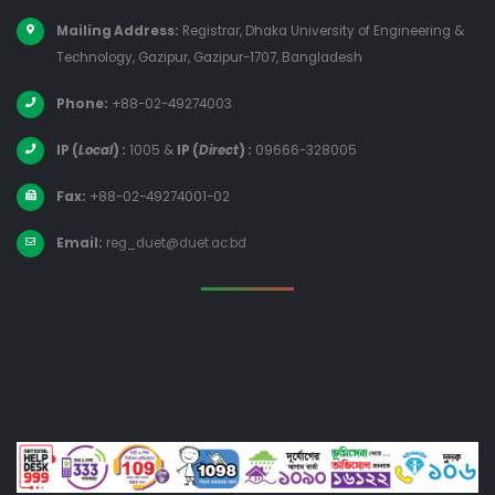
Mailing Address:
Registrar, Dhaka University of Engineering &
Technology, Gazipur, Gazipur-1707, Bangladesh
Phone:
+88-02-49274003
IP (
Local
) :
1005
&
IP (
Direct
) :
09666-328005
Fax:
+88-02-49274001-02
Email:
reg_duet@duet.ac.bd