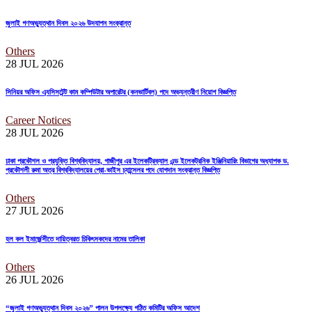
জুলাই গণঅভ্যুত্থান দিবস ২০২৬ উদযাপন সংক্রান্ত
Others
28 JUL
2026
সিনিয়র অফিস এ্যসিসটেন্ট কাম কম্পিউটার অপারেটর (কনভার্টিবল) পদে অভ্যন্তরীণ নিয়োগ বিজ্ঞপ্তি
Career Notices
28 JUL
2026
ঢাকা প্রকৌশল ও প্রযুক্তি বিশ্ববিদ্যালয়, গাজীপুর এর ইলেকট্রিক্যাল এন্ড ইলেকট্রনিক ইঞ্জিনিয়ারিং বিভাগের অধ্যাপক ড.
প্রকৌশলী রুমা অত্র বিশ্ববিদ্যালয়ের প্রো-ভাইস চ্যান্সেলর পদে যোগদান সংক্রান্ত বিজ্ঞপ্তি
Others
27 JUL
2026
হল কল ইমার্জেন্সীতে দায়িত্বরত চিকিৎসকদের নামের তালিকা
Others
26 JUL
2026
“জুলাই গণঅভ্যুত্থান দিবস ২০২৬” পালন উপলক্ষ্যে গঠিত কমিটির অফিস আদেশ