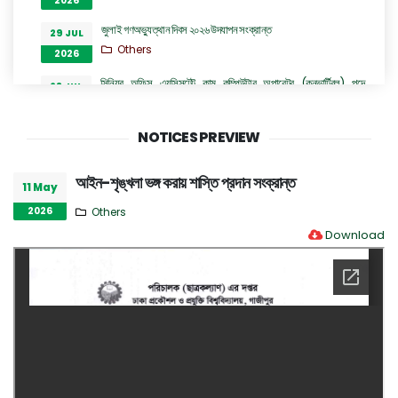
2026
জুলাই গণঅভ্যুত্থান দিবস ২০২৬ উদযাপন সংক্রান্ত
29 JUL
Others
2026
সিনিয়র অফিস এ্যসিসটেন্ট কাম কম্পিউটার অপারেটর (কনভার্টিবল) পদে
28 JUL
অভ্যন্তরীণ নিয়োগ বিজ্ঞপ্তি
2026
Career Notices
NOTICES PREVIEW
ঢাকা প্রকৌশল ও প্রযুক্তি বিশ্ববিদ্যালয়, গাজীপুর এর ইলেকট্রিক্যাল এন্ড
28 JUL
ইলেকট্রনিক ইঞ্জিনিয়ারিং বিভাগের অধ্যাপক ড. প্রকৌশলী রুমা অত্র
2026
আইন-শৃঙ্খলা ভঙ্গ করায় শাস্তি প্রদান সংক্রান্ত
বিশ্ববিদ্যালয়ের প্রো-ভাইস চ্যান্সেলর পদে যোগদান সংক্রান্ত বিজ্ঞপ্তি
11 May
Others
2026
Others
Download
হল কল ইমার্জেন্সীতে দায়িত্বরত চিকিৎসকদের নামের তালিকা
27 JUL
Others
2026
“জুলাই গণঅভ্যুত্থান দিবস ২০২৬” পালন উপলক্ষ্যে গঠিত কমিটির অফিস আদেশ
26 JUL
Others
2026
GO of Prof. Dr. Biplov Kumar Roy
22 JUL
NOC/GO Notices
2026
Research and Academic Committee এর নোটিশ