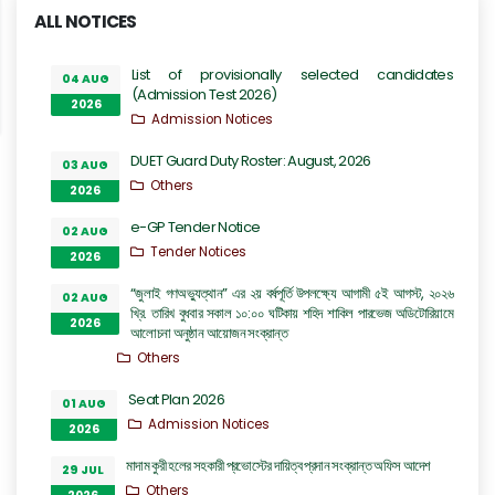
ALL NOTICES
List of provisionally selected candidates
04 AUG
(Admission Test 2026)
2026
Admission Notices
DUET Guard Duty Roster: August, 2026
03 AUG
Others
2026
e-GP Tender Notice
02 AUG
Tender Notices
2026
“জুলাই গণঅভ্যুত্থান” এর ২য় বর্ষপূর্তি উপলক্ষ্যে আগামী ৫ই আগস্ট, ২০২৬
02 AUG
খ্রি. তারিখ বুধবার সকাল ১০:০০ ঘটিকায় শহিদ শাকিল পারভেজ অডিটোরিয়ামে
2026
আলোচনা অনুষ্ঠান আয়োজন সংক্রান্ত
Others
Seat Plan 2026
01 AUG
Admission Notices
2026
মাদাম কুরী হলের সহকারী প্রভোস্টের দায়িত্ব প্রদান সংক্রান্ত অফিস আদেশ
29 JUL
Others