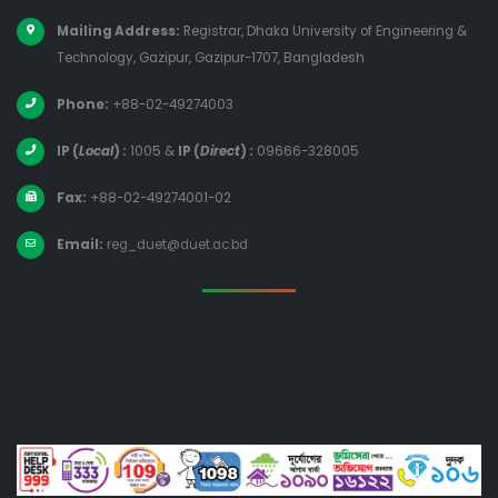
Mailing Address:
Registrar, Dhaka University of Engineering &
Technology, Gazipur, Gazipur-1707, Bangladesh
Phone:
+88-02-49274003
IP (
Local
) :
1005
&
IP (
Direct
) :
09666-328005
Fax:
+88-02-49274001-02
Email:
reg_duet@duet.ac.bd