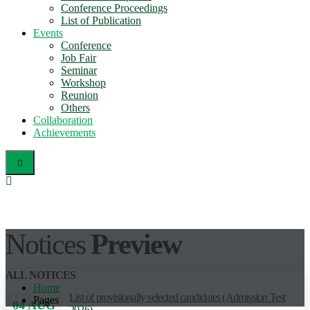
Conference Proceedings
List of Publication
Events
Conference
Job Fair
Seminar
Workshop
Reunion
Others
Collaboration
Achievements
Notices
Preview
ALL NOTICES
Home
List of provisionally selected candidates (Admission Test
Pages
04 AUG
2026)