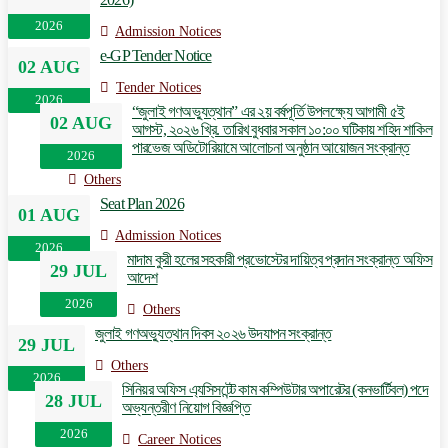
2026
Admission Notices
e-GP Tender Notice
02 AUG
Tender Notices
2026
“জুলাই গণঅভ্যুত্থান” এর ২য় বর্ষপূর্তি উপলক্ষ্যে আগামী ৫ই
02 AUG
আগস্ট, ২০২৬ খ্রি. তারিখ বুধবার সকাল ১০:০০ ঘটিকায় শহিদ শাকিল
পারভেজ অডিটোরিয়ামে আলোচনা অনুষ্ঠান আয়োজন সংক্রান্ত
2026
Others
Seat Plan 2026
01 AUG
Admission Notices
2026
মাদাম কুরী হলের সহকারী প্রভোস্টের দায়িত্ব প্রদান সংক্রান্ত অফিস
29 JUL
আদেশ
2026
Others
জুলাই গণঅভ্যুত্থান দিবস ২০২৬ উদযাপন সংক্রান্ত
29 JUL
Others
2026
সিনিয়র অফিস এ্যসিসটেন্ট কাম কম্পিউটার অপারেটর (কনভার্টিবল) পদে
28 JUL
অভ্যন্তরীণ নিয়োগ বিজ্ঞপ্তি
2026
Career Notices