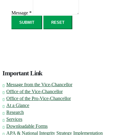
Message
*
SUBMIT
RESET
DUET © Copyright 2026
| All Rights Reserved |
Powered by
Computer Center
| Last Update :
Aug 09, 2026
Important Link
Message from the Vice-Chancellor
Office of the Vice-Chancellor
Office of the Pro-Vice-Chancellor
At a Glance
Research
Services
Downloadable Forms
APA & National Integrity Strategy Implementation