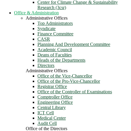
Center for Climate Change & Sustainability
Research (3csr)
Office & Administration
Administrative Offices
Top Administrators
Syndicate
Finance Committee
CASR
Planning And Development Committee
Academic Council
Deans of Faculties
Heads of the Departments
Directors
Administrative Offices
Office of the Vice-Chancellor
Office of the Pro-Vice-Chancellor
Registrar Office
Office of the Controller of Examinations
Comptroller Office
Engineering Office
Central Library
ICT Cell
Medical Center
Audit Cell
Office of the Directors