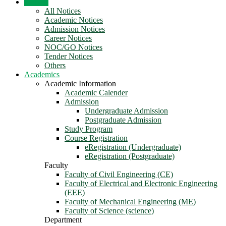
Notices
All Notices
Academic Notices
Admission Notices
Career Notices
NOC/GO Notices
Tender Notices
Others
Academics
Academic Information
Academic Calender
Admission
Undergraduate Admission
Postgraduate Admission
Study Program
Course Registration
eRegistration (Undergraduate)
eRegistration (Postgraduate)
Faculty
Faculty of Civil Engineering (CE)
Faculty of Electrical and Electronic Engineering
(EEE)
Faculty of Mechanical Engineering (ME)
Faculty of Science (science)
Department