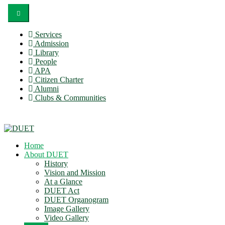
Services
Admission
Library
People
APA
Citizen Charter
Alumni
Clubs & Communities
Home
About DUET
History
Vision and Mission
At a Glance
DUET Act
DUET Organogram
Image Gallery
Video Gallery