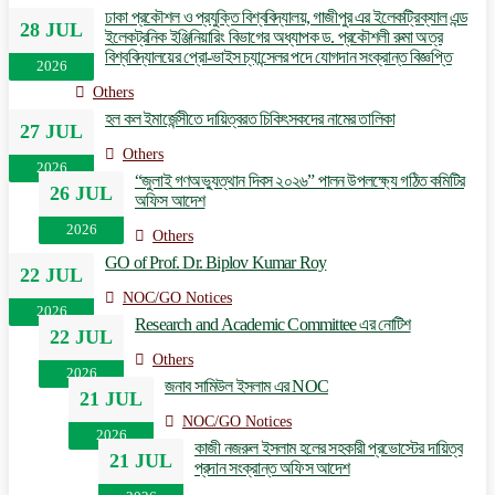
ঢাকা প্রকৌশল ও প্রযুক্তি বিশ্ববিদ্যালয়, গাজীপুর এর ইলেকট্রিক্যাল এন্ড
28 JUL
ইলেকট্রনিক ইঞ্জিনিয়ারিং বিভাগের অধ্যাপক ড. প্রকৌশলী রুমা অত্র
বিশ্ববিদ্যালয়ের প্রো-ভাইস চ্যান্সেলর পদে যোগদান সংক্রান্ত বিজ্ঞপ্তি
2026
Others
হল কল ইমার্জেন্সীতে দায়িত্বরত চিকিৎসকদের নামের তালিকা
27 JUL
Others
2026
“জুলাই গণঅভ্যুত্থান দিবস ২০২৬” পালন উপলক্ষ্যে গঠিত কমিটির
26 JUL
অফিস আদেশ
2026
Others
GO of Prof. Dr. Biplov Kumar Roy
22 JUL
NOC/GO Notices
2026
Research and Academic Committee এর নোটিশ
22 JUL
Others
2026
জনাব সামিউল ইসলাম এর NOC
21 JUL
NOC/GO Notices
2026
কাজী নজরুল ইসলাম হলের সহকারী প্রভোস্টের দায়িত্ব
21 JUL
প্রদান সংক্রান্ত অফিস আদেশ