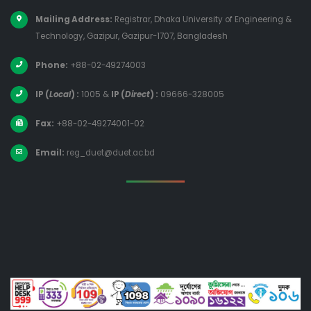
Mailing Address:
Registrar, Dhaka University of Engineering &
Technology, Gazipur, Gazipur-1707, Bangladesh
Phone:
+88-02-49274003
IP (
Local
) :
1005
&
IP (
Direct
) :
09666-328005
Fax:
+88-02-49274001-02
Email:
reg_duet@duet.ac.bd