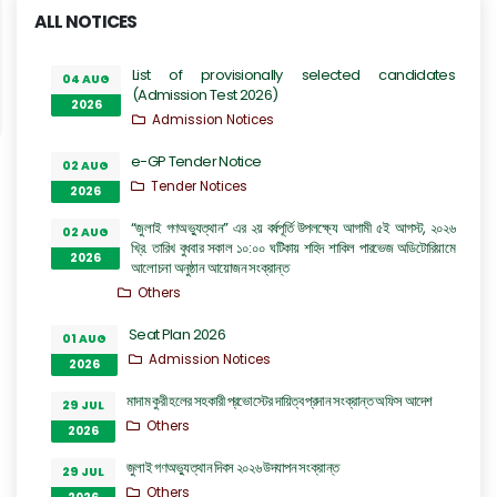
ALL NOTICES
List of provisionally selected candidates
04 AUG
(Admission Test 2026)
2026
Admission Notices
e-GP Tender Notice
02 AUG
Tender Notices
2026
“জুলাই গণঅভ্যুত্থান” এর ২য় বর্ষপূর্তি উপলক্ষ্যে আগামী ৫ই আগস্ট, ২০২৬
02 AUG
খ্রি. তারিখ বুধবার সকাল ১০:০০ ঘটিকায় শহিদ শাকিল পারভেজ অডিটোরিয়ামে
2026
আলোচনা অনুষ্ঠান আয়োজন সংক্রান্ত
Others
Seat Plan 2026
01 AUG
Admission Notices
2026
মাদাম কুরী হলের সহকারী প্রভোস্টের দায়িত্ব প্রদান সংক্রান্ত অফিস আদেশ
29 JUL
Others
2026
জুলাই গণঅভ্যুত্থান দিবস ২০২৬ উদযাপন সংক্রান্ত
29 JUL
Others