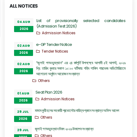
ALL NOTICES
List of provisionally selected candidates
04 AUG
(Admission Test 2026)
2026
Admission Notices
e-GP Tender Notice
02 AUG
Tender Notices
2026
“জুলাই গণঅভ্যুত্থান” এর ২য় বর্ষপূর্তি উপলক্ষ্যে আগামী ৫ই আগস্ট, ২০২৬
02 AUG
খ্রি. তারিখ বুধবার সকাল ১০:০০ ঘটিকায় শহিদ শাকিল পারভেজ অডিটোরিয়ামে
2026
আলোচনা অনুষ্ঠান আয়োজন সংক্রান্ত
Others
Seat Plan 2026
01 AUG
Admission Notices
2026
মাদাম কুরী হলের সহকারী প্রভোস্টের দায়িত্ব প্রদান সংক্রান্ত অফিস আদেশ
29 JUL
Others
2026
জুলাই গণঅভ্যুত্থান দিবস ২০২৬ উদযাপন সংক্রান্ত
29 JUL
Others