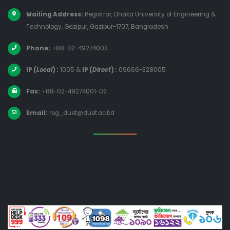
Mailing Address:
Registrar, Dhaka University of Engineering &
Technology, Gazipur, Gazipur-1707, Bangladesh
Phone:
+88-02-49274003
IP (
Local
) :
1005
&
IP (
Direct
) :
09666-328005
Fax:
+88-02-49274001-02
Email:
reg_duet@duet.ac.bd