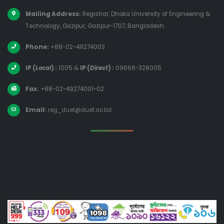
Mailing Address:
Registrar, Dhaka University of Engineering &
Technology, Gazipur, Gazipur-1707, Bangladesh
Phone:
+88-02-49274003
IP (
Local
) :
1005
&
IP (
Direct
) :
09666-328005
Fax:
+88-02-49274001-02
Email:
reg_duet@duet.ac.bd