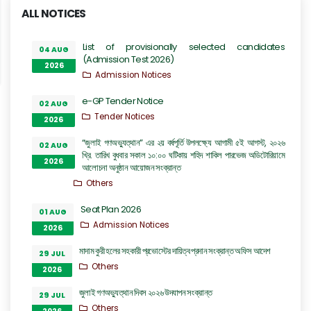
ALL NOTICES
List of provisionally selected candidates
04 AUG
(Admission Test 2026)
2026
Admission Notices
e-GP Tender Notice
02 AUG
Tender Notices
2026
“জুলাই গণঅভ্যুত্থান” এর ২য় বর্ষপূর্তি উপলক্ষ্যে আগামী ৫ই আগস্ট, ২০২৬
02 AUG
খ্রি. তারিখ বুধবার সকাল ১০:০০ ঘটিকায় শহিদ শাকিল পারভেজ অডিটোরিয়ামে
2026
আলোচনা অনুষ্ঠান আয়োজন সংক্রান্ত
Others
Seat Plan 2026
01 AUG
Admission Notices
2026
মাদাম কুরী হলের সহকারী প্রভোস্টের দায়িত্ব প্রদান সংক্রান্ত অফিস আদেশ
29 JUL
Others
2026
জুলাই গণঅভ্যুত্থান দিবস ২০২৬ উদযাপন সংক্রান্ত
29 JUL
Others