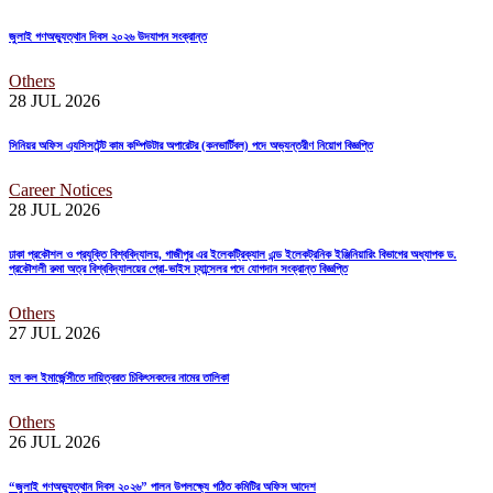
জুলাই গণঅভ্যুত্থান দিবস ২০২৬ উদযাপন সংক্রান্ত
Others
28 JUL
2026
সিনিয়র অফিস এ্যসিসটেন্ট কাম কম্পিউটার অপারেটর (কনভার্টিবল) পদে অভ্যন্তরীণ নিয়োগ বিজ্ঞপ্তি
Career Notices
28 JUL
2026
ঢাকা প্রকৌশল ও প্রযুক্তি বিশ্ববিদ্যালয়, গাজীপুর এর ইলেকট্রিক্যাল এন্ড ইলেকট্রনিক ইঞ্জিনিয়ারিং বিভাগের অধ্যাপক ড.
প্রকৌশলী রুমা অত্র বিশ্ববিদ্যালয়ের প্রো-ভাইস চ্যান্সেলর পদে যোগদান সংক্রান্ত বিজ্ঞপ্তি
Others
27 JUL
2026
হল কল ইমার্জেন্সীতে দায়িত্বরত চিকিৎসকদের নামের তালিকা
Others
26 JUL
2026
“জুলাই গণঅভ্যুত্থান দিবস ২০২৬” পালন উপলক্ষ্যে গঠিত কমিটির অফিস আদেশ