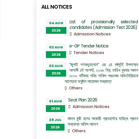
ALL NOTICES
List of provisionally selected
04 AUG
candidates (Admission Test 2026)
2026
Admission Notices
e-GP Tender Notice
02 AUG
Tender Notices
2026
“জুলাই গণঅভ্যুত্থান” এর ২য় বর্ষপূর্তি উপলক্ষ্যে
02 AUG
আগামী ৫ই আগস্ট, ২০২৬ খ্রি. তারিখ বুধবার সকাল
2026
১০:০০ ঘটিকায় শহিদ শাকিল পারভেজ অডিটোরিয়ামে
আলোচনা অনুষ্ঠান আয়োজন সংক্রান্ত
Others
Seat Plan 2026
01 AUG
Admission Notices
2026
মাদাম কুরী হলের সহকারী প্রভোস্টের দায়িত্ব প্রদান
29 JUL
সংক্রান্ত অফিস আদেশ
2026
Others