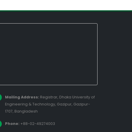
Mailing Address:
Registrar, Dhaka University of
Engineering & Technology, Gazipur, Gazipur-
1707, Bangladesh
Phone:
+88-02-49274003