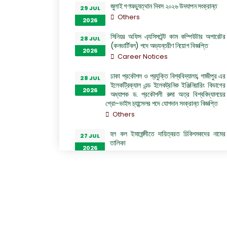
জুলাই গণঅভ্যুত্থান দিবস ২০২৬ উদযাপন সংক্রান্ত
29 JUL
Others
2026
সিনিয়র অফিস এ্যসিসটেন্ট কাম কম্পিউটার অপারেটর
28 JUL
(কনভার্টিবল) পদে অভ্যন্তরীণ নিয়োগ বিজ্ঞপ্তি
2026
Career Notices
ঢাকা প্রকৌশল ও প্রযুক্তি বিশ্ববিদ্যালয়, গাজীপুর এর
28 JUL
ইলেকট্রিক্যাল এন্ড ইলেকট্রনিক ইঞ্জিনিয়ারিং বিভাগের
2026
অধ্যাপক ড. প্রকৌশলী রুমা অত্র বিশ্ববিদ্যালয়ের
প্রো-ভাইস চ্যান্সেলর পদে যোগদান সংক্রান্ত বিজ্ঞপ্তি
Others
হল কল ইমার্জেন্সীতে দায়িত্বরত চিকিৎসকদের নামের
27 JUL
তালিকা
2026
Others
“জুলাই গণঅভ্যুত্থান দিবস ২০২৬” পালন উপলক্ষ্যে
26 JUL
গঠিত কমিটির অফিস আদেশ
2026
Others
GO of Prof. Dr. Biplov Kumar Roy
22 JUL
NOC/GO Notices