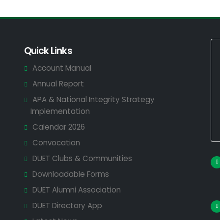
Quick Links
Account Manual
Annual Report
APA & National Integrity Strategy
Implementation
Calendar 2026
Convocation
DUET Clubs & Communities
Downloadable Forms
DUET Alumni Association
DUET Directory App