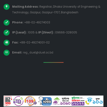
Mailing Address:
Registrar, Dhaka University of Engineering &
Technology, Gazipur, Gazipur-1707, Bangladesh
Phone:
+88-02-49274003
IP (
Local
) :
1005
&
IP (
Direct
) :
09666-328005
Fax:
+88-02-49274001-02
Email:
reg_duet@duet.ac.bd