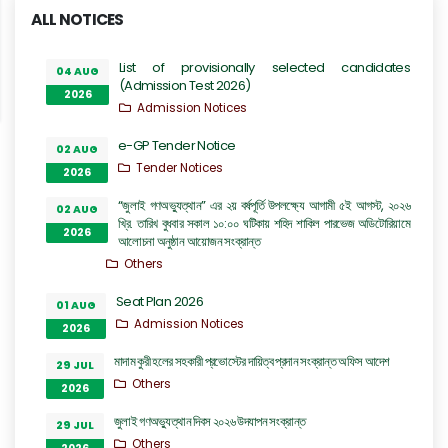
ALL NOTICES
List of provisionally selected candidates
04 AUG
(Admission Test 2026)
2026
Admission Notices
e-GP Tender Notice
02 AUG
Tender Notices
2026
“জুলাই গণঅভ্যুত্থান” এর ২য় বর্ষপূর্তি উপলক্ষ্যে আগামী ৫ই আগস্ট, ২০২৬
02 AUG
খ্রি. তারিখ বুধবার সকাল ১০:০০ ঘটিকায় শহিদ শাকিল পারভেজ অডিটোরিয়ামে
2026
আলোচনা অনুষ্ঠান আয়োজন সংক্রান্ত
Others
Seat Plan 2026
01 AUG
Admission Notices
2026
মাদাম কুরী হলের সহকারী প্রভোস্টের দায়িত্ব প্রদান সংক্রান্ত অফিস আদেশ
29 JUL
Others
2026
জুলাই গণঅভ্যুত্থান দিবস ২০২৬ উদযাপন সংক্রান্ত
29 JUL
Others