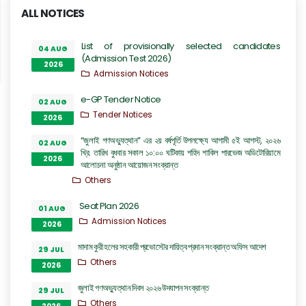
ALL NOTICES
List of provisionally selected candidates
04 AUG
(Admission Test 2026)
2026
Admission Notices
e-GP Tender Notice
02 AUG
Tender Notices
2026
“জুলাই গণঅভ্যুত্থান” এর ২য় বর্ষপূর্তি উপলক্ষ্যে আগামী ৫ই আগস্ট, ২০২৬
02 AUG
খ্রি. তারিখ বুধবার সকাল ১০:০০ ঘটিকায় শহিদ শাকিল পারভেজ অডিটোরিয়ামে
2026
আলোচনা অনুষ্ঠান আয়োজন সংক্রান্ত
Others
Seat Plan 2026
01 AUG
Admission Notices
2026
মাদাম কুরী হলের সহকারী প্রভোস্টের দায়িত্ব প্রদান সংক্রান্ত অফিস আদেশ
29 JUL
Others
2026
জুলাই গণঅভ্যুত্থান দিবস ২০২৬ উদযাপন সংক্রান্ত
29 JUL
Others