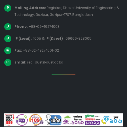
Mailing Address:
Registrar, Dhaka University of Engineering &
Technology, Gazipur, Gazipur-1707, Bangladesh
Phone:
+88-02-49274003
IP (
Local
) :
1005
&
IP (
Direct
) :
09666-328005
Fax:
+88-02-49274001-02
Email:
reg_duet@duet.ac.bd