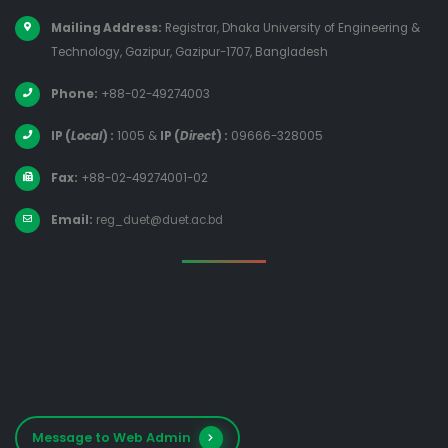
Mailing Address:
Registrar, Dhaka University of Engineering &
Technology, Gazipur, Gazipur-1707, Bangladesh
Phone:
+88-02-49274003
IP (
Local
) :
1005
&
IP (
Direct
) :
09666-328005
Fax:
+88-02-49274001-02
Email:
reg_duet@duet.ac.bd
Message to Web Admin