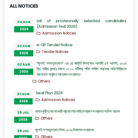
ALL NOTICES
List of provisionally selected candidates
04 AUG
(Admission Test 2026)
2026
Admission Notices
e-GP Tender Notice
02 AUG
Tender Notices
2026
“জুলাই গণঅভ্যুত্থান” এর ২য় বর্ষপূর্তি উপলক্ষ্যে আগামী ৫ই আগস্ট, ২০২৬
02 AUG
খ্রি. তারিখ বুধবার সকাল ১০:০০ ঘটিকায় শহিদ শাকিল পারভেজ অডিটোরিয়ামে
2026
আলোচনা অনুষ্ঠান আয়োজন সংক্রান্ত
Others
Seat Plan 2026
01 AUG
Admission Notices
2026
মাদাম কুরী হলের সহকারী প্রভোস্টের দায়িত্ব প্রদান সংক্রান্ত অফিস আদেশ
29 JUL
Others
2026
জুলাই গণঅভ্যুত্থান দিবস ২০২৬ উদযাপন সংক্রান্ত
29 JUL
Others