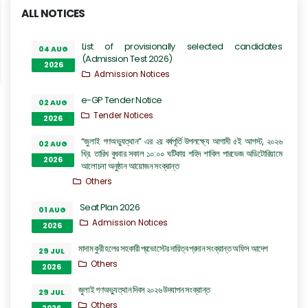
ALL NOTICES
List of provisionally selected candidates
04 AUG
(Admission Test 2026)
2026
Admission Notices
e-GP Tender Notice
02 AUG
Tender Notices
2026
“জুলাই গণঅভ্যুত্থান” এর ২য় বর্ষপূর্তি উপলক্ষ্যে আগামী ৫ই আগস্ট, ২০২৬
02 AUG
খ্রি. তারিখ বুধবার সকাল ১০:০০ ঘটিকায় শহিদ শাকিল পারভেজ অডিটোরিয়ামে
2026
আলোচনা অনুষ্ঠান আয়োজন সংক্রান্ত
Others
Seat Plan 2026
01 AUG
Admission Notices
2026
মাদাম কুরী হলের সহকারী প্রভোস্টের দায়িত্ব প্রদান সংক্রান্ত অফিস আদেশ
29 JUL
Others
2026
জুলাই গণঅভ্যুত্থান দিবস ২০২৬ উদযাপন সংক্রান্ত
29 JUL
Others