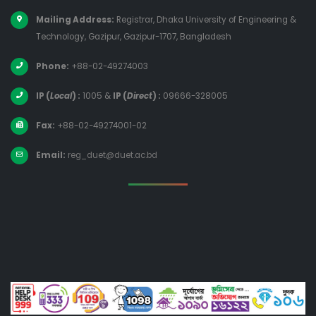
Mailing Address:
Registrar, Dhaka University of Engineering &
Technology, Gazipur, Gazipur-1707, Bangladesh
Phone:
+88-02-49274003
IP (
Local
) :
1005
&
IP (
Direct
) :
09666-328005
Fax:
+88-02-49274001-02
Email:
reg_duet@duet.ac.bd