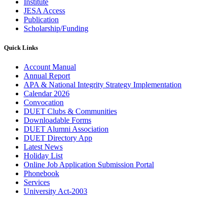
Institute
JESA Access
Publication
Scholarship/Funding
Quick Links
Account Manual
Annual Report
APA & National Integrity Strategy Implementation
Calendar 2026
Convocation
DUET Clubs & Communities
Downloadable Forms
DUET Alumni Association
DUET Directory App
Latest News
Holiday List
Online Job Application Submission Portal
Phonebook
Services
University Act-2003