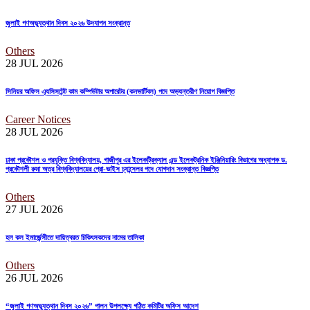
জুলাই গণঅভ্যুত্থান দিবস ২০২৬ উদযাপন সংক্রান্ত
Others
28 JUL
2026
সিনিয়র অফিস এ্যসিসটেন্ট কাম কম্পিউটার অপারেটর (কনভার্টিবল) পদে অভ্যন্তরীণ নিয়োগ বিজ্ঞপ্তি
Career Notices
28 JUL
2026
ঢাকা প্রকৌশল ও প্রযুক্তি বিশ্ববিদ্যালয়, গাজীপুর এর ইলেকট্রিক্যাল এন্ড ইলেকট্রনিক ইঞ্জিনিয়ারিং বিভাগের অধ্যাপক ড.
প্রকৌশলী রুমা অত্র বিশ্ববিদ্যালয়ের প্রো-ভাইস চ্যান্সেলর পদে যোগদান সংক্রান্ত বিজ্ঞপ্তি
Others
27 JUL
2026
হল কল ইমার্জেন্সীতে দায়িত্বরত চিকিৎসকদের নামের তালিকা
Others
26 JUL
2026
“জুলাই গণঅভ্যুত্থান দিবস ২০২৬” পালন উপলক্ষ্যে গঠিত কমিটির অফিস আদেশ