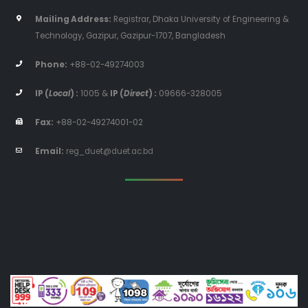
Mailing Address:
Registrar, Dhaka University of Engineering &
Technology, Gazipur, Gazipur-1707, Bangladesh
Phone:
+88-02-49274003
IP (
Local
) :
1005
&
IP (
Direct
) :
09666-328005
Fax:
+88-02-49274001-02
Email:
reg_duet@duet.ac.bd