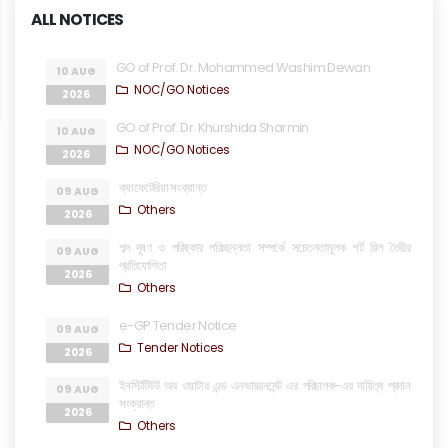
ALL NOTICES
GO of Prof. Dr. Mohammed Washim Dewan
10 AUG
NOC/GO Notices
2026
GO of Prof. Dr. Khurshida Sharmin
10 AUG
NOC/GO Notices
2026
ক্যাফেটেরিয়া সংক্রান্ত
09 AUG
Others
2026
শব্দ দূষণ ও পরিষ্কার পরিচ্ছন্নতা সম্পর্কে সচেতনতামূলক শর্ট রিল তৈরীর
09 AUG
প্রতিযোগিতা
2026
Others
e-GP Tender Notice
09 AUG
Tender Notices
2026
ইনস্টিটিউট অব ওয়াটার এন্ড এনভায়রনমেন্ট এর পরিচালক-এর দায়িত্ব প্রদান
09 AUG
সংক্রান্ত
2026
Others