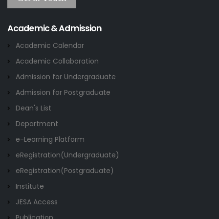
Research and Academic Committee এর নোটিশ
22 JUL
Others
2026
Academic & Admission
Academic Calendar
Academic Collaboration
Admission for Undergraduate
Admission for Postgraduate
Dean's List
Department
e-Learning Platform
eRegistration(Undergraduate)
eRegistration(Postgraduate)
Institute
JESA Access
Publication