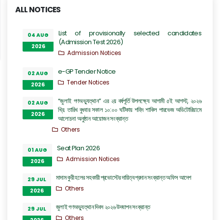
ALL NOTICES
List of provisionally selected candidates
04 AUG
(Admission Test 2026)
2026
Admission Notices
e-GP Tender Notice
02 AUG
Tender Notices
2026
“জুলাই গণঅভ্যুত্থান” এর ২য় বর্ষপূর্তি উপলক্ষ্যে আগামী ৫ই আগস্ট, ২০২৬
02 AUG
খ্রি. তারিখ বুধবার সকাল ১০:০০ ঘটিকায় শহিদ শাকিল পারভেজ অডিটোরিয়ামে
2026
আলোচনা অনুষ্ঠান আয়োজন সংক্রান্ত
Others
Seat Plan 2026
01 AUG
Admission Notices
2026
মাদাম কুরী হলের সহকারী প্রভোস্টের দায়িত্ব প্রদান সংক্রান্ত অফিস আদেশ
29 JUL
Others
2026
জুলাই গণঅভ্যুত্থান দিবস ২০২৬ উদযাপন সংক্রান্ত
29 JUL
Others