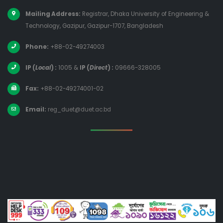
Mailing Address:
Registrar, Dhaka University of Engineering &
Technology, Gazipur, Gazipur-1707, Bangladesh
Phone:
+88-02-49274003
IP (
Local
) :
1005
&
IP (
Direct
) :
09666-328005
Fax:
+88-02-49274001-02
Email:
reg_duet@duet.ac.bd