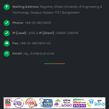
Mailing Address:
Registrar, Dhaka University of Engineering &
Technology, Gazipur, Gazipur-1707, Bangladesh
Phone:
+88-02-49274003
IP (
Local
) :
1005
&
IP (
Direct
) :
09666-328005
Fax:
+88-02-49274001-02
Email:
reg_duet@duet.ac.bd