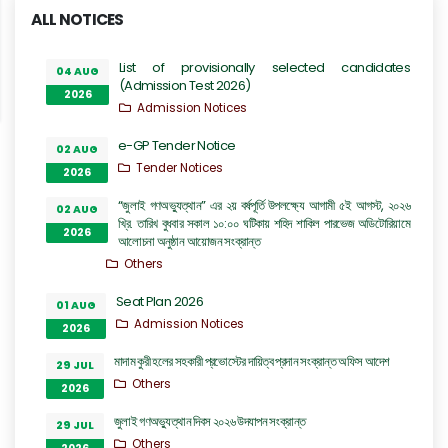
ALL NOTICES
List of provisionally selected candidates
04 AUG
(Admission Test 2026)
2026
Admission Notices
e-GP Tender Notice
02 AUG
Tender Notices
2026
“জুলাই গণঅভ্যুত্থান” এর ২য় বর্ষপূর্তি উপলক্ষ্যে আগামী ৫ই আগস্ট, ২০২৬
02 AUG
খ্রি. তারিখ বুধবার সকাল ১০:০০ ঘটিকায় শহিদ শাকিল পারভেজ অডিটোরিয়ামে
2026
আলোচনা অনুষ্ঠান আয়োজন সংক্রান্ত
Others
Seat Plan 2026
01 AUG
Admission Notices
2026
মাদাম কুরী হলের সহকারী প্রভোস্টের দায়িত্ব প্রদান সংক্রান্ত অফিস আদেশ
29 JUL
Others
2026
জুলাই গণঅভ্যুত্থান দিবস ২০২৬ উদযাপন সংক্রান্ত
29 JUL
Others