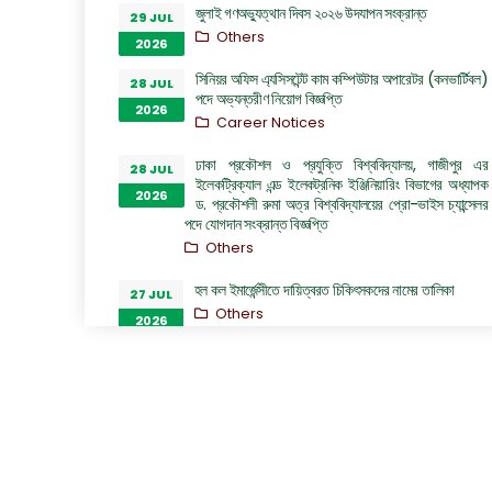
জুলাই গণঅভ্যুত্থান দিবস ২০২৬ উদযাপন সংক্রান্ত
29 JUL
Others
2026
সিনিয়র অফিস এ্যসিসটেন্ট কাম কম্পিউটার অপারেটর (কনভার্টিবল)
28 JUL
পদে অভ্যন্তরীণ নিয়োগ বিজ্ঞপ্তি
2026
Career Notices
ঢাকা প্রকৌশল ও প্রযুক্তি বিশ্ববিদ্যালয়, গাজীপুর এর
28 JUL
ইলেকট্রিক্যাল এন্ড ইলেকট্রনিক ইঞ্জিনিয়ারিং বিভাগের অধ্যাপক
2026
ড. প্রকৌশলী রুমা অত্র বিশ্ববিদ্যালয়ের প্রো-ভাইস চ্যান্সেলর
পদে যোগদান সংক্রান্ত বিজ্ঞপ্তি
Others
হল কল ইমার্জেন্সীতে দায়িত্বরত চিকিৎসকদের নামের তালিকা
27 JUL
Others
2026
“জুলাই গণঅভ্যুত্থান দিবস ২০২৬” পালন উপলক্ষ্যে গঠিত কমিটির
26 JUL
অফিস আদেশ
2026
Others
GO of Prof. Dr. Biplov Kumar Roy
22 JUL
NOC/GO Notices
2026