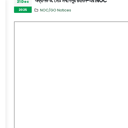
অধ্যাপক ড. মোঃ মখলেসুর রহমান-এর NOC
21 Dec
2025
NOC/GO Notices