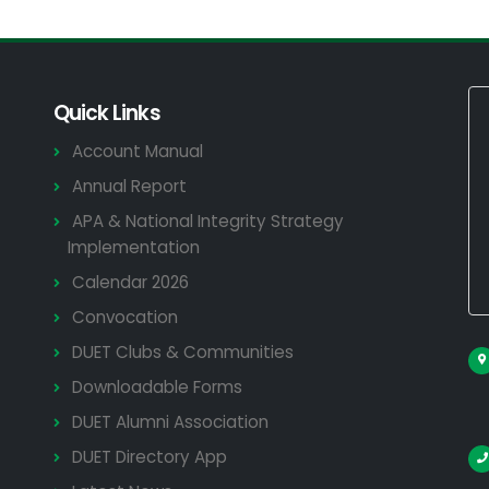
Quick Links
Account Manual
Annual Report
APA & National Integrity Strategy
Implementation
Calendar 2026
Convocation
DUET Clubs & Communities
Downloadable Forms
DUET Alumni Association
DUET Directory App