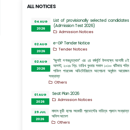
ALL NOTICES
List of provisionally selected candidates
04 AUG
(Admission Test 2026)
2026
Admission Notices
e-GP Tender Notice
02 AUG
Tender Notices
2026
“জুলাই গণঅভ্যুত্থান” এর ২য় বর্ষপূর্তি উপলক্ষ্যে আগামী ৫ই
02 AUG
আগস্ট, ২০২৬ খ্রি. তারিখ বুধবার সকাল ১০:০০ ঘটিকায় শহিদ
2026
শাকিল পারভেজ অডিটোরিয়ামে আলোচনা অনুষ্ঠান আয়োজন
সংক্রান্ত
Others
Seat Plan 2026
01 AUG
Admission Notices
2026
মাদাম কুরী হলের সহকারী প্রভোস্টের দায়িত্ব প্রদান সংক্রান্ত
29 JUL
অফিস আদেশ
2026
Others