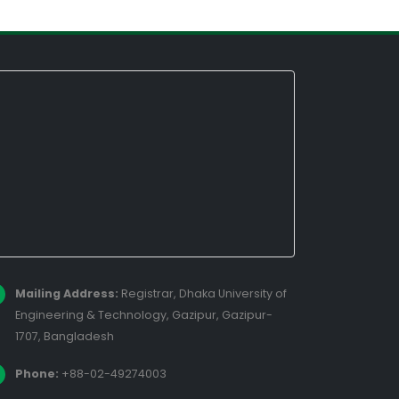
Mailing Address:
Registrar, Dhaka University of
Engineering & Technology, Gazipur, Gazipur-
1707, Bangladesh
Phone:
+88-02-49274003