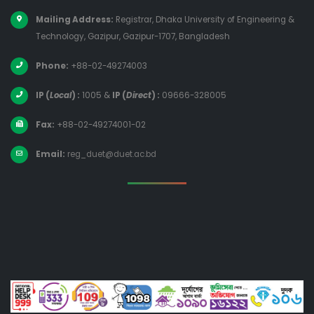
Mailing Address:
Registrar, Dhaka University of Engineering &
Technology, Gazipur, Gazipur-1707, Bangladesh
Phone:
+88-02-49274003
IP (
Local
) :
1005
&
IP (
Direct
) :
09666-328005
Fax:
+88-02-49274001-02
Email:
reg_duet@duet.ac.bd