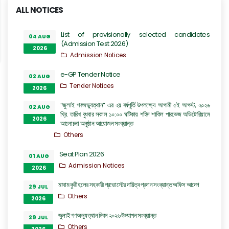
ALL NOTICES
List of provisionally selected candidates
04 AUG
(Admission Test 2026)
2026
Admission Notices
e-GP Tender Notice
02 AUG
Tender Notices
2026
“জুলাই গণঅভ্যুত্থান” এর ২য় বর্ষপূর্তি উপলক্ষ্যে আগামী ৫ই আগস্ট, ২০২৬
02 AUG
খ্রি. তারিখ বুধবার সকাল ১০:০০ ঘটিকায় শহিদ শাকিল পারভেজ অডিটোরিয়ামে
2026
আলোচনা অনুষ্ঠান আয়োজন সংক্রান্ত
Others
Seat Plan 2026
01 AUG
Admission Notices
2026
মাদাম কুরী হলের সহকারী প্রভোস্টের দায়িত্ব প্রদান সংক্রান্ত অফিস আদেশ
29 JUL
Others
2026
জুলাই গণঅভ্যুত্থান দিবস ২০২৬ উদযাপন সংক্রান্ত
29 JUL
Others