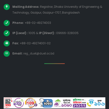
Mailing Address:
Registrar, Dhaka University of Engineering &
Technology, Gazipur, Gazipur-1707, Bangladesh
Phone:
+88-02-49274003
IP (
Local
) :
1005
&
IP (
Direct
) :
09666-328005
Fax:
+88-02-49274001-02
Email:
reg_duet@duet.ac.bd