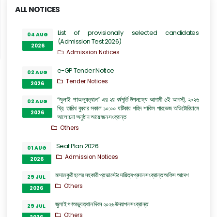
ALL NOTICES
List of provisionally selected candidates
04 AUG
(Admission Test 2026)
2026
Admission Notices
e-GP Tender Notice
02 AUG
Tender Notices
2026
“জুলাই গণঅভ্যুত্থান” এর ২য় বর্ষপূর্তি উপলক্ষ্যে আগামী ৫ই আগস্ট, ২০২৬
02 AUG
খ্রি. তারিখ বুধবার সকাল ১০:০০ ঘটিকায় শহিদ শাকিল পারভেজ অডিটোরিয়ামে
2026
আলোচনা অনুষ্ঠান আয়োজন সংক্রান্ত
Others
Seat Plan 2026
01 AUG
Admission Notices
2026
মাদাম কুরী হলের সহকারী প্রভোস্টের দায়িত্ব প্রদান সংক্রান্ত অফিস আদেশ
29 JUL
Others
2026
জুলাই গণঅভ্যুত্থান দিবস ২০২৬ উদযাপন সংক্রান্ত
29 JUL
Others