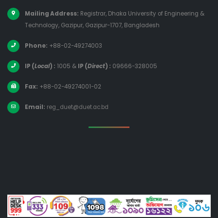
Mailing Address:
Registrar, Dhaka University of Engineering &
Technology, Gazipur, Gazipur-1707, Bangladesh
Phone:
+88-02-49274003
IP (
Local
) :
1005
&
IP (
Direct
) :
09666-328005
Fax:
+88-02-49274001-02
Email:
reg_duet@duet.ac.bd