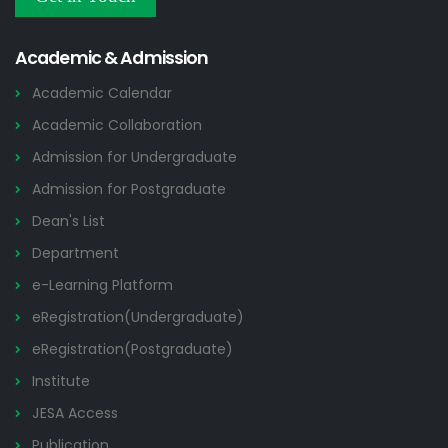
Research and Academic Committee এর নোটিশ
22 JUL
Others
2026
Academic & Admission
Academic Calendar
Academic Collaboration
Admission for Undergraduate
Admission for Postgraduate
Dean's List
Department
e-Learning Platform
eRegistration(Undergraduate)
eRegistration(Postgraduate)
Institute
JESA Access
Publication