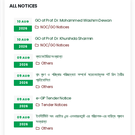
ALL NOTICES
GO of Prof. Dr. Mohammed Washim Dewan
10 AUG
NOC/GO Notices
2026
GO of Prof. Dr. Khurshida Sharmin
10 AUG
NOC/GO Notices
2026
ক্যাফেটেরিয়া সংক্রান্ত
09 AUG
Others
2026
শব্দ দূষণ ও পরিষ্কার পরিচ্ছন্নতা সম্পর্কে সচেতনতামূলক শর্ট রিল তৈরীর
09 AUG
প্রতিযোগিতা
2026
Others
e-GP Tender Notice
09 AUG
Tender Notices
2026
ইনস্টিটিউট অব ওয়াটার এন্ড এনভায়রনমেন্ট এর পরিচালক-এর দায়িত্ব প্রদান
09 AUG
সংক্রান্ত
2026
Others