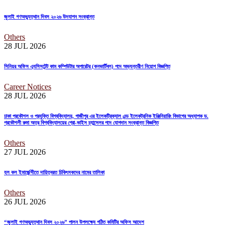
জুলাই গণঅভ্যুত্থান দিবস ২০২৬ উদযাপন সংক্রান্ত
Others
28 JUL
2026
সিনিয়র অফিস এ্যসিসটেন্ট কাম কম্পিউটার অপারেটর (কনভার্টিবল) পদে অভ্যন্তরীণ নিয়োগ বিজ্ঞপ্তি
Career Notices
28 JUL
2026
ঢাকা প্রকৌশল ও প্রযুক্তি বিশ্ববিদ্যালয়, গাজীপুর এর ইলেকট্রিক্যাল এন্ড ইলেকট্রনিক ইঞ্জিনিয়ারিং বিভাগের অধ্যাপক ড.
প্রকৌশলী রুমা অত্র বিশ্ববিদ্যালয়ের প্রো-ভাইস চ্যান্সেলর পদে যোগদান সংক্রান্ত বিজ্ঞপ্তি
Others
27 JUL
2026
হল কল ইমার্জেন্সীতে দায়িত্বরত চিকিৎসকদের নামের তালিকা
Others
26 JUL
2026
“জুলাই গণঅভ্যুত্থান দিবস ২০২৬” পালন উপলক্ষ্যে গঠিত কমিটির অফিস আদেশ