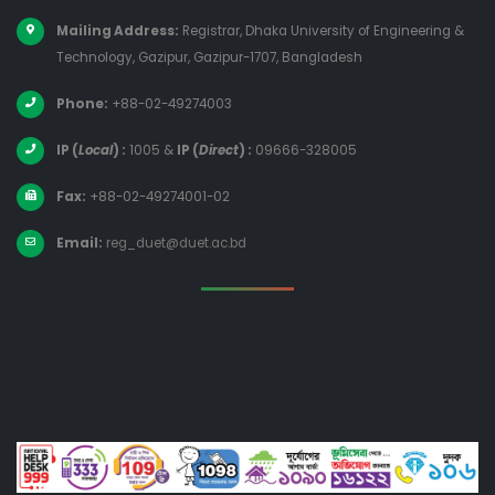
Mailing Address:
Registrar, Dhaka University of Engineering &
Technology, Gazipur, Gazipur-1707, Bangladesh
Phone:
+88-02-49274003
IP (
Local
) :
1005
&
IP (
Direct
) :
09666-328005
Fax:
+88-02-49274001-02
Email:
reg_duet@duet.ac.bd