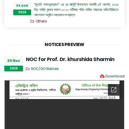
“জুলাই গণঅভ্যুত্থান” এর ২য় বর্ষপূর্তি উপলক্ষ্যে আগামী ৫ই আগস্ট, ২০২৬
02 AUG
খ্রি. তারিখ বুধবার সকাল ১০:০০ ঘটিকায় শহিদ শাকিল পারভেজ অডিটোরিয়ামে
2026
আলোচনা অনুষ্ঠান আয়োজন সংক্রান্ত
Others
Seat Plan 2026
01 AUG
Admission Notices
2026
NOTICES PREVIEW
মাদাম কুরী হলের সহকারী প্রভোস্টের দায়িত্ব প্রদান সংক্রান্ত অফিস আদেশ
29 JUL
Others
2026
NOC for Prof. Dr. khurshida Sharmin
20 Nov
জুলাই গণঅভ্যুত্থান দিবস ২০২৬ উদযাপন সংক্রান্ত
29 JUL
2025
NOC/GO Notices
Others
2026
Download
সিনিয়র অফিস এ্যসিসটেন্ট কাম কম্পিউটার অপারেটর (কনভার্টিবল) পদে
28 JUL
অভ্যন্তরীণ নিয়োগ বিজ্ঞপ্তি
2026
Career Notices
ঢাকা প্রকৌশল ও প্রযুক্তি বিশ্ববিদ্যালয়, গাজীপুর এর ইলেকট্রিক্যাল এন্ড
28 JUL
ইলেকট্রনিক ইঞ্জিনিয়ারিং বিভাগের অধ্যাপক ড. প্রকৌশলী রুমা অত্র
2026
বিশ্ববিদ্যালয়ের প্রো-ভাইস চ্যান্সেলর পদে যোগদান সংক্রান্ত বিজ্ঞপ্তি
Others