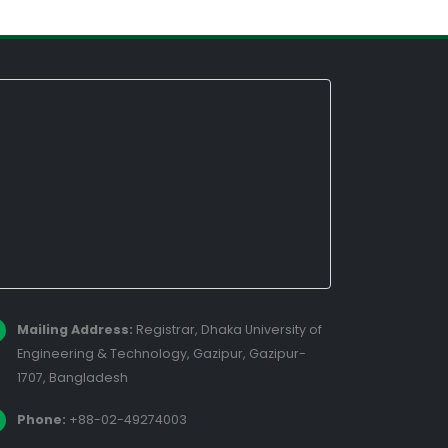
Mailing Address:
Registrar, Dhaka University of
Engineering & Technology, Gazipur, Gazipur-
1707, Bangladesh
Phone:
+88-02-49274003