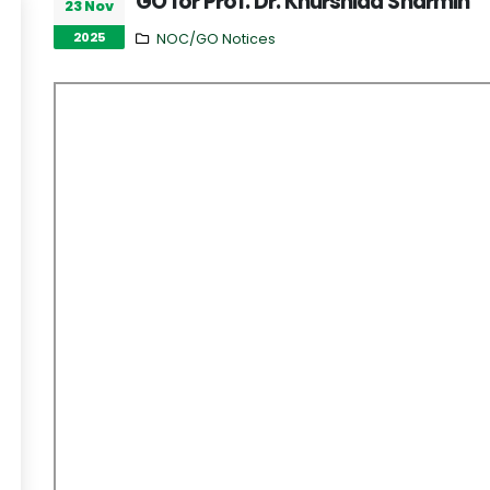
GO for Prof. Dr. Khurshida Sharmin
23 Nov
2025
NOC/GO Notices