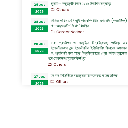
জুলাই গণঅভ্যুত্থান দিবস ২০২৬ উদযাপন সংক্রান্ত
29 JUL
Others
2026
সিনিয়র অফিস এ্যসিসটেন্ট কাম কম্পিউটার অপারেটর (কনভার্টিবল)
28 JUL
পদে অভ্যন্তরীণ নিয়োগ বিজ্ঞপ্তি
2026
Career Notices
ঢাকা প্রকৌশল ও প্রযুক্তি বিশ্ববিদ্যালয়, গাজীপুর এর
28 JUL
ইলেকট্রিক্যাল এন্ড ইলেকট্রনিক ইঞ্জিনিয়ারিং বিভাগের অধ্যাপক
2026
ড. প্রকৌশলী রুমা অত্র বিশ্ববিদ্যালয়ের প্রো-ভাইস চ্যান্সেলর
পদে যোগদান সংক্রান্ত বিজ্ঞপ্তি
Others
হল কল ইমার্জেন্সীতে দায়িত্বরত চিকিৎসকদের নামের তালিকা
27 JUL
Others
2026
“জুলাই গণঅভ্যুত্থান দিবস ২০২৬” পালন উপলক্ষ্যে গঠিত কমিটির
26 JUL
অফিস আদেশ
2026
Others
GO of Prof. Dr. Biplov Kumar Roy
22 JUL
NOC/GO Notices
2026