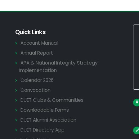
Quick Links
Account Manual
Annual Report
APA & National Integrity Strategy
Implementation
Calendar 2026
Convocation
DUET Clubs & Communities
Downloadable Forms
DUET Alumni Association
DUET Directory App