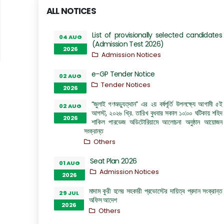
ALL NOTICES
List of provisionally selected candidates
04 AUG
(Admission Test 2026)
2026
Admission Notices
e-GP Tender Notice
02 AUG
Tender Notices
2026
“জুলাই গণঅভ্যুত্থান” এর ২য় বর্ষপূর্তি উপলক্ষ্যে আগামী ৫ই
02 AUG
আগস্ট, ২০২৬ খ্রি. তারিখ বুধবার সকাল ১০:০০ ঘটিকায় শহিদ
2026
শাকিল পারভেজ অডিটোরিয়ামে আলোচনা অনুষ্ঠান আয়োজন
সংক্রান্ত
Others
Seat Plan 2026
01 AUG
Admission Notices
2026
মাদাম কুরী হলের সহকারী প্রভোস্টের দায়িত্ব প্রদান সংক্রান্ত
29 JUL
অফিস আদেশ
2026
Others