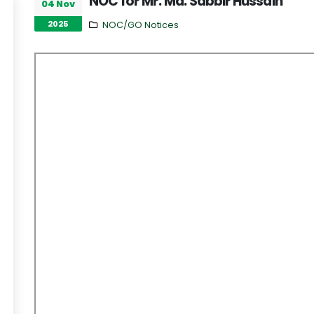
NOC for Mr. Md. Sabbir Hussain
04 Nov
2025
NOC/GO Notices