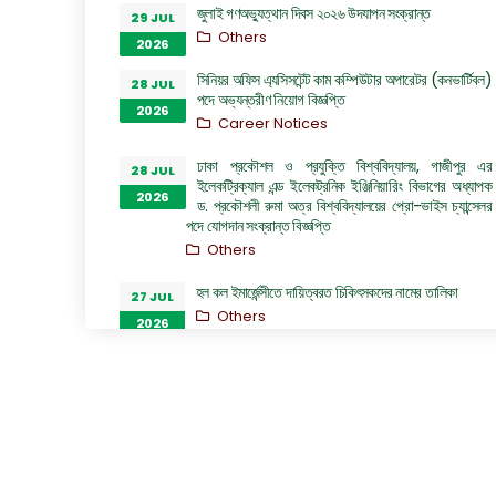
জুলাই গণঅভ্যুত্থান দিবস ২০২৬ উদযাপন সংক্রান্ত
29 JUL
Others
2026
সিনিয়র অফিস এ্যসিসটেন্ট কাম কম্পিউটার অপারেটর (কনভার্টিবল)
28 JUL
পদে অভ্যন্তরীণ নিয়োগ বিজ্ঞপ্তি
2026
Career Notices
ঢাকা প্রকৌশল ও প্রযুক্তি বিশ্ববিদ্যালয়, গাজীপুর এর
28 JUL
ইলেকট্রিক্যাল এন্ড ইলেকট্রনিক ইঞ্জিনিয়ারিং বিভাগের অধ্যাপক
2026
ড. প্রকৌশলী রুমা অত্র বিশ্ববিদ্যালয়ের প্রো-ভাইস চ্যান্সেলর
পদে যোগদান সংক্রান্ত বিজ্ঞপ্তি
Others
হল কল ইমার্জেন্সীতে দায়িত্বরত চিকিৎসকদের নামের তালিকা
27 JUL
Others
2026
“জুলাই গণঅভ্যুত্থান দিবস ২০২৬” পালন উপলক্ষ্যে গঠিত কমিটির
26 JUL
অফিস আদেশ
2026
Others
GO of Prof. Dr. Biplov Kumar Roy
22 JUL
NOC/GO Notices
2026