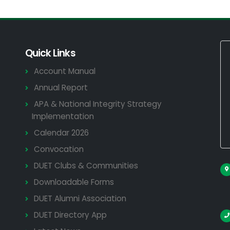
Quick Links
Account Manual
Annual Report
APA & National Integrity Strategy
Implementation
Calendar 2026
Convocation
DUET Clubs & Communities
Downloadable Forms
DUET Alumni Association
DUET Directory App