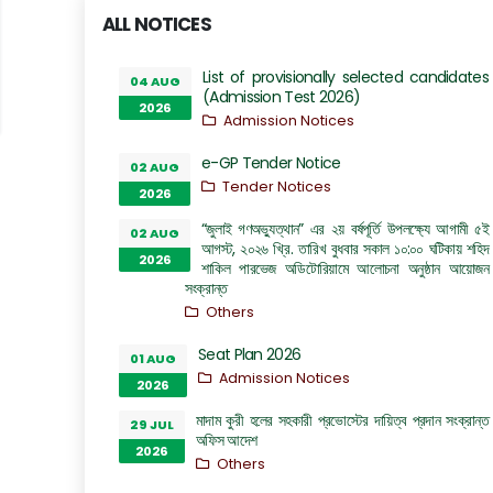
ALL NOTICES
List of provisionally selected candidates
04 AUG
(Admission Test 2026)
2026
Admission Notices
e-GP Tender Notice
02 AUG
Tender Notices
2026
“জুলাই গণঅভ্যুত্থান” এর ২য় বর্ষপূর্তি উপলক্ষ্যে আগামী ৫ই
02 AUG
আগস্ট, ২০২৬ খ্রি. তারিখ বুধবার সকাল ১০:০০ ঘটিকায় শহিদ
2026
শাকিল পারভেজ অডিটোরিয়ামে আলোচনা অনুষ্ঠান আয়োজন
সংক্রান্ত
Others
Seat Plan 2026
01 AUG
Admission Notices
2026
মাদাম কুরী হলের সহকারী প্রভোস্টের দায়িত্ব প্রদান সংক্রান্ত
29 JUL
অফিস আদেশ
2026
Others