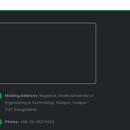
Mailing Address:
Registrar, Dhaka University of
Engineering & Technology, Gazipur, Gazipur-
1707, Bangladesh
Phone:
+88-02-49274003