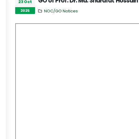
GO of Prof. Dr. Md. Sharafat Hossain
23 Oct
2025
NOC/GO Notices