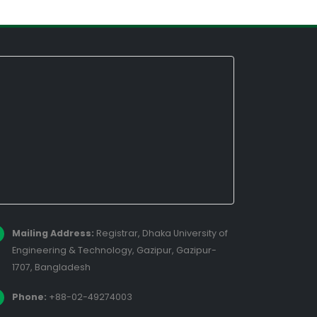
Mailing Address:
Registrar, Dhaka University of
Engineering & Technology, Gazipur, Gazipur-
1707, Bangladesh
Phone:
+88-02-49274003