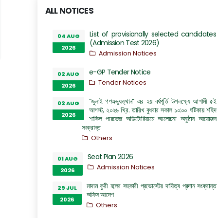
ALL NOTICES
List of provisionally selected candidates
04 AUG
(Admission Test 2026)
2026
Admission Notices
e-GP Tender Notice
02 AUG
Tender Notices
2026
“জুলাই গণঅভ্যুত্থান” এর ২য় বর্ষপূর্তি উপলক্ষ্যে আগামী ৫ই
02 AUG
আগস্ট, ২০২৬ খ্রি. তারিখ বুধবার সকাল ১০:০০ ঘটিকায় শহিদ
2026
শাকিল পারভেজ অডিটোরিয়ামে আলোচনা অনুষ্ঠান আয়োজন
সংক্রান্ত
Others
Seat Plan 2026
01 AUG
Admission Notices
2026
মাদাম কুরী হলের সহকারী প্রভোস্টের দায়িত্ব প্রদান সংক্রান্ত
29 JUL
অফিস আদেশ
2026
Others