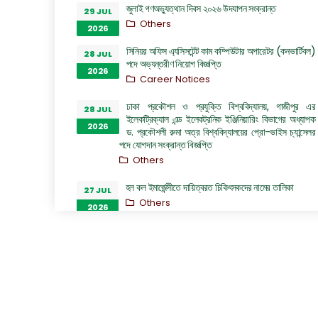
জুলাই গণঅভ্যুত্থান দিবস ২০২৬ উদযাপন সংক্রান্ত
29 JUL
Others
2026
সিনিয়র অফিস এ্যসিসটেন্ট কাম কম্পিউটার অপারেটর (কনভার্টিবল)
28 JUL
পদে অভ্যন্তরীণ নিয়োগ বিজ্ঞপ্তি
2026
Career Notices
ঢাকা প্রকৌশল ও প্রযুক্তি বিশ্ববিদ্যালয়, গাজীপুর এর
28 JUL
ইলেকট্রিক্যাল এন্ড ইলেকট্রনিক ইঞ্জিনিয়ারিং বিভাগের অধ্যাপক
2026
ড. প্রকৌশলী রুমা অত্র বিশ্ববিদ্যালয়ের প্রো-ভাইস চ্যান্সেলর
পদে যোগদান সংক্রান্ত বিজ্ঞপ্তি
Others
হল কল ইমার্জেন্সীতে দায়িত্বরত চিকিৎসকদের নামের তালিকা
27 JUL
Others
2026
“জুলাই গণঅভ্যুত্থান দিবস ২০২৬” পালন উপলক্ষ্যে গঠিত কমিটির
26 JUL
অফিস আদেশ
2026
Others
GO of Prof. Dr. Biplov Kumar Roy
22 JUL
NOC/GO Notices
2026