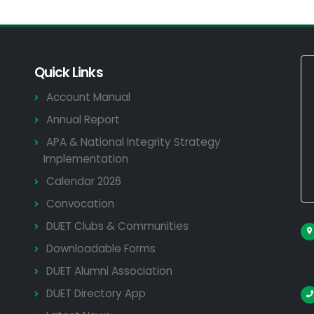
Quick Links
Account Manual
Annual Report
APA & National Integrity Strategy
Implementation
Calendar 2026
Convocation
DUET Clubs & Communities
Downloadable Forms
DUET Alumni Association
DUET Directory App