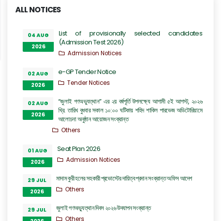
ALL NOTICES
List of provisionally selected candidates
04 AUG
(Admission Test 2026)
2026
Admission Notices
e-GP Tender Notice
02 AUG
Tender Notices
2026
“জুলাই গণঅভ্যুত্থান” এর ২য় বর্ষপূর্তি উপলক্ষ্যে আগামী ৫ই আগস্ট, ২০২৬
02 AUG
খ্রি. তারিখ বুধবার সকাল ১০:০০ ঘটিকায় শহিদ শাকিল পারভেজ অডিটোরিয়ামে
2026
আলোচনা অনুষ্ঠান আয়োজন সংক্রান্ত
Others
Seat Plan 2026
01 AUG
Admission Notices
2026
মাদাম কুরী হলের সহকারী প্রভোস্টের দায়িত্ব প্রদান সংক্রান্ত অফিস আদেশ
29 JUL
Others
2026
জুলাই গণঅভ্যুত্থান দিবস ২০২৬ উদযাপন সংক্রান্ত
29 JUL
Others