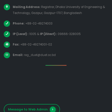
Mailing Address:
Registrar, Dhaka University of Engineering &
Technology, Gazipur, Gazipur-1707, Bangladesh
Phone:
+88-02-49274003
IP (
Local
) :
1005
&
IP (
Direct
) :
09666-328005
Fax:
+88-02-49274001-02
Email:
reg_duet@duet.ac.bd
Message to Web Admin