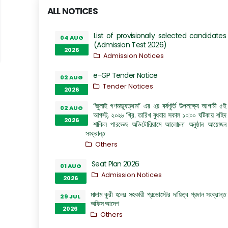
ALL NOTICES
List of provisionally selected candidates
04 AUG
(Admission Test 2026)
2026
Admission Notices
e-GP Tender Notice
02 AUG
Tender Notices
2026
“জুলাই গণঅভ্যুত্থান” এর ২য় বর্ষপূর্তি উপলক্ষ্যে আগামী ৫ই
02 AUG
আগস্ট, ২০২৬ খ্রি. তারিখ বুধবার সকাল ১০:০০ ঘটিকায় শহিদ
2026
শাকিল পারভেজ অডিটোরিয়ামে আলোচনা অনুষ্ঠান আয়োজন
সংক্রান্ত
Others
Seat Plan 2026
01 AUG
Admission Notices
2026
মাদাম কুরী হলের সহকারী প্রভোস্টের দায়িত্ব প্রদান সংক্রান্ত
29 JUL
অফিস আদেশ
2026
Others