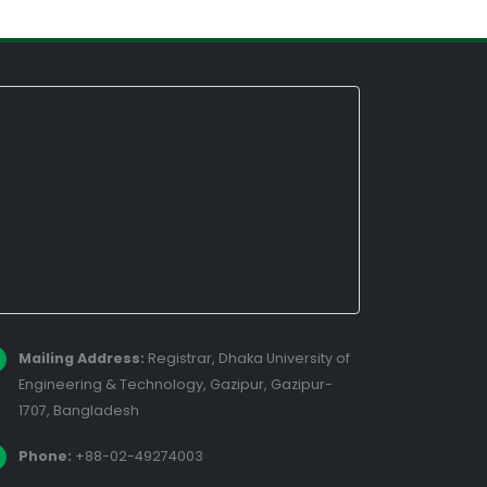
Mailing Address:
Registrar, Dhaka University of
Engineering & Technology, Gazipur, Gazipur-
1707, Bangladesh
Phone:
+88-02-49274003