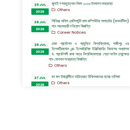
জুলাই গণঅভ্যুত্থান দিবস ২০২৬ উদযাপন সংক্রান্ত
29 JUL
Others
2026
সিনিয়র অফিস এ্যসিসটেন্ট কাম কম্পিউটার অপারেটর (কনভার্টিবল)
28 JUL
পদে অভ্যন্তরীণ নিয়োগ বিজ্ঞপ্তি
2026
Career Notices
ঢাকা প্রকৌশল ও প্রযুক্তি বিশ্ববিদ্যালয়, গাজীপুর এর
28 JUL
ইলেকট্রিক্যাল এন্ড ইলেকট্রনিক ইঞ্জিনিয়ারিং বিভাগের অধ্যাপক
2026
ড. প্রকৌশলী রুমা অত্র বিশ্ববিদ্যালয়ের প্রো-ভাইস চ্যান্সেলর
পদে যোগদান সংক্রান্ত বিজ্ঞপ্তি
Others
হল কল ইমার্জেন্সীতে দায়িত্বরত চিকিৎসকদের নামের তালিকা
27 JUL
Others
2026
“জুলাই গণঅভ্যুত্থান দিবস ২০২৬” পালন উপলক্ষ্যে গঠিত কমিটির
26 JUL
অফিস আদেশ
2026
Others
GO of Prof. Dr. Biplov Kumar Roy
22 JUL
NOC/GO Notices
2026