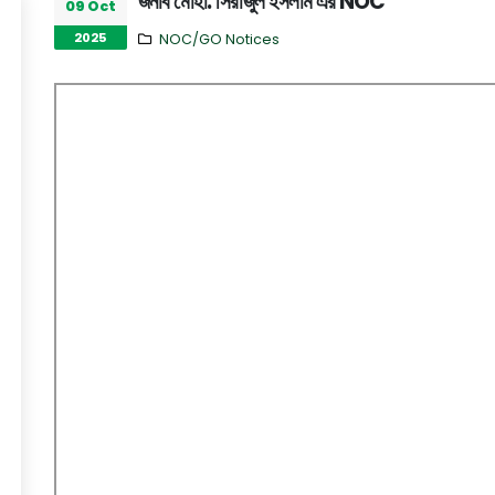
জনাব মোহা: সিরাজুল ইসলাম এর NOC
09 Oct
2025
NOC/GO Notices