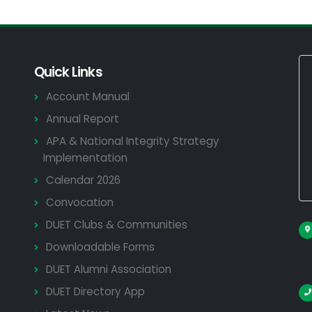
Quick Links
Account Manual
Annual Report
APA & National Integrity Strategy
Implementation
Calendar 2026
Convocation
DUET Clubs & Communities
Downloadable Forms
DUET Alumni Association
DUET Directory App