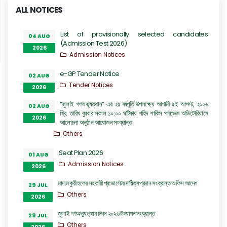
ALL NOTICES
List of provisionally selected candidates
04 AUG
(Admission Test 2026)
2026
Admission Notices
e-GP Tender Notice
02 AUG
Tender Notices
2026
“জুলাই গণঅভ্যুত্থান” এর ২য় বর্ষপূর্তি উপলক্ষ্যে আগামী ৫ই আগস্ট, ২০২৬
02 AUG
খ্রি. তারিখ বুধবার সকাল ১০:০০ ঘটিকায় শহিদ শাকিল পারভেজ অডিটোরিয়ামে
2026
আলোচনা অনুষ্ঠান আয়োজন সংক্রান্ত
Others
Seat Plan 2026
01 AUG
Admission Notices
2026
মাদাম কুরী হলের সহকারী প্রভোস্টের দায়িত্ব প্রদান সংক্রান্ত অফিস আদেশ
29 JUL
Others
2026
জুলাই গণঅভ্যুত্থান দিবস ২০২৬ উদযাপন সংক্রান্ত
29 JUL
Others