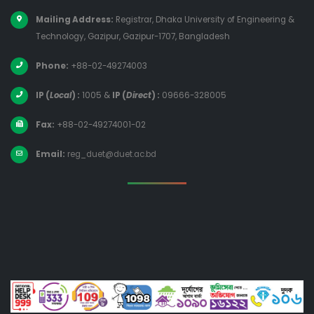
Mailing Address:
Registrar, Dhaka University of Engineering &
Technology, Gazipur, Gazipur-1707, Bangladesh
Phone:
+88-02-49274003
IP (
Local
) :
1005
&
IP (
Direct
) :
09666-328005
Fax:
+88-02-49274001-02
Email:
reg_duet@duet.ac.bd