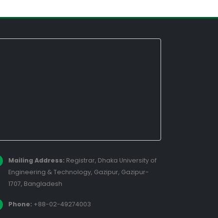
Mailing Address:
Registrar, Dhaka University of
Engineering & Technology, Gazipur, Gazipur-
1707, Bangladesh
Phone:
+88-02-49274003