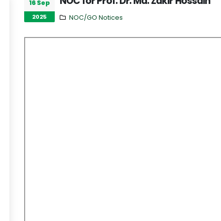
NOC for Prof. Dr. Md. Zakir Hossain
16 Sep
2025
NOC/GO Notices