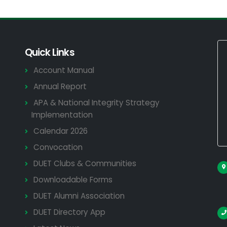
Quick Links
Account Manual
Annual Report
APA & National Integrity Strategy
Implementation
Calendar 2026
Convocation
DUET Clubs & Communities
Downloadable Forms
DUET Alumni Association
DUET Directory App