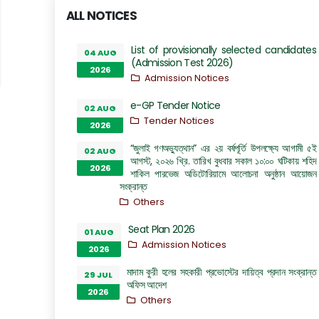
ALL NOTICES
List of provisionally selected candidates
04 AUG
(Admission Test 2026)
2026
Admission Notices
e-GP Tender Notice
02 AUG
Tender Notices
2026
“জুলাই গণঅভ্যুত্থান” এর ২য় বর্ষপূর্তি উপলক্ষ্যে আগামী ৫ই
02 AUG
আগস্ট, ২০২৬ খ্রি. তারিখ বুধবার সকাল ১০:০০ ঘটিকায় শহিদ
2026
শাকিল পারভেজ অডিটোরিয়ামে আলোচনা অনুষ্ঠান আয়োজন
সংক্রান্ত
Others
Seat Plan 2026
01 AUG
Admission Notices
2026
মাদাম কুরী হলের সহকারী প্রভোস্টের দায়িত্ব প্রদান সংক্রান্ত
29 JUL
অফিস আদেশ
2026
Others