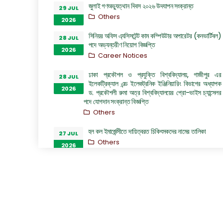
জুলাই গণঅভ্যুত্থান দিবস ২০২৬ উদযাপন সংক্রান্ত
29 JUL
Others
2026
সিনিয়র অফিস এ্যসিসটেন্ট কাম কম্পিউটার অপারেটর (কনভার্টিবল)
28 JUL
পদে অভ্যন্তরীণ নিয়োগ বিজ্ঞপ্তি
2026
Career Notices
ঢাকা প্রকৌশল ও প্রযুক্তি বিশ্ববিদ্যালয়, গাজীপুর এর
28 JUL
ইলেকট্রিক্যাল এন্ড ইলেকট্রনিক ইঞ্জিনিয়ারিং বিভাগের অধ্যাপক
2026
ড. প্রকৌশলী রুমা অত্র বিশ্ববিদ্যালয়ের প্রো-ভাইস চ্যান্সেলর
পদে যোগদান সংক্রান্ত বিজ্ঞপ্তি
Others
হল কল ইমার্জেন্সীতে দায়িত্বরত চিকিৎসকদের নামের তালিকা
27 JUL
Others
2026
“জুলাই গণঅভ্যুত্থান দিবস ২০২৬” পালন উপলক্ষ্যে গঠিত কমিটির
26 JUL
অফিস আদেশ
2026
Others
GO of Prof. Dr. Biplov Kumar Roy
22 JUL
NOC/GO Notices
2026