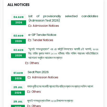
ALL NOTICES
List of provisionally selected candidates
04 AUG
(Admission Test 2026)
2026
Admission Notices
e-GP Tender Notice
02 AUG
Tender Notices
2026
“জুলাই গণঅভ্যুত্থান” এর ২য় বর্ষপূর্তি উপলক্ষ্যে আগামী ৫ই আগস্ট, ২০২৬
02 AUG
খ্রি. তারিখ বুধবার সকাল ১০:০০ ঘটিকায় শহিদ শাকিল পারভেজ অডিটোরিয়ামে
2026
আলোচনা অনুষ্ঠান আয়োজন সংক্রান্ত
Others
Seat Plan 2026
01 AUG
Admission Notices
2026
মাদাম কুরী হলের সহকারী প্রভোস্টের দায়িত্ব প্রদান সংক্রান্ত অফিস আদেশ
29 JUL
Others
2026
জুলাই গণঅভ্যুত্থান দিবস ২০২৬ উদযাপন সংক্রান্ত
29 JUL
Others