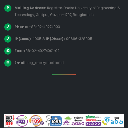
Mailing Address:
Registrar, Dhaka University of Engineering &
Technology, Gazipur, Gazipur-1707, Bangladesh
Phone:
+88-02-49274003
IP (
Local
) :
1005
&
IP (
Direct
) :
09666-328005
Fax:
+88-02-49274001-02
Email:
reg_duet@duet.ac.bd