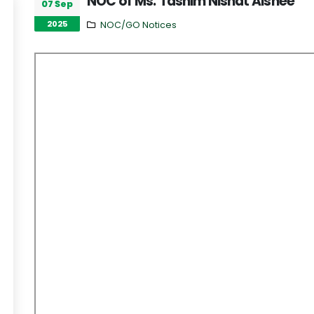
NOC of Ms. Tasnim Nishat Aishee
07 Sep
2025
NOC/GO Notices