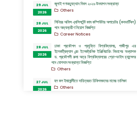
জুলাই গণঅভ্যুত্থান দিবস ২০২৬ উদযাপন সংক্রান্ত
29 JUL
Others
2026
সিনিয়র অফিস এ্যসিসটেন্ট কাম কম্পিউটার অপারেটর (কনভার্টিবল)
28 JUL
পদে অভ্যন্তরীণ নিয়োগ বিজ্ঞপ্তি
2026
Career Notices
ঢাকা প্রকৌশল ও প্রযুক্তি বিশ্ববিদ্যালয়, গাজীপুর এর
28 JUL
ইলেকট্রিক্যাল এন্ড ইলেকট্রনিক ইঞ্জিনিয়ারিং বিভাগের অধ্যাপক
2026
ড. প্রকৌশলী রুমা অত্র বিশ্ববিদ্যালয়ের প্রো-ভাইস চ্যান্সেলর
পদে যোগদান সংক্রান্ত বিজ্ঞপ্তি
Others
হল কল ইমার্জেন্সীতে দায়িত্বরত চিকিৎসকদের নামের তালিকা
27 JUL
Others
2026
“জুলাই গণঅভ্যুত্থান দিবস ২০২৬” পালন উপলক্ষ্যে গঠিত কমিটির
26 JUL
অফিস আদেশ
2026
Others
GO of Prof. Dr. Biplov Kumar Roy
22 JUL
NOC/GO Notices
2026