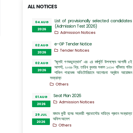
ALL NOTICES
List of provisionally selected candidates
04 AUG
(Admission Test 2026)
2026
Admission Notices
e-GP Tender Notice
02 AUG
Tender Notices
2026
“জুলাই গণঅভ্যুত্থান” এর ২য় বর্ষপূর্তি উপলক্ষ্যে আগামী ৫ই
02 AUG
আগস্ট, ২০২৬ খ্রি. তারিখ বুধবার সকাল ১০:০০ ঘটিকায় শহিদ
2026
শাকিল পারভেজ অডিটোরিয়ামে আলোচনা অনুষ্ঠান আয়োজন
সংক্রান্ত
Others
Seat Plan 2026
01 AUG
Admission Notices
2026
মাদাম কুরী হলের সহকারী প্রভোস্টের দায়িত্ব প্রদান সংক্রান্ত
29 JUL
অফিস আদেশ
2026
Others