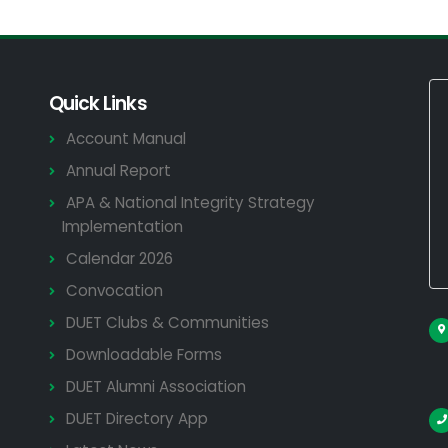
Quick Links
Account Manual
Annual Report
APA & National Integrity Strategy
Implementation
Calendar 2026
Convocation
DUET Clubs & Communities
Downloadable Forms
DUET Alumni Association
DUET Directory App