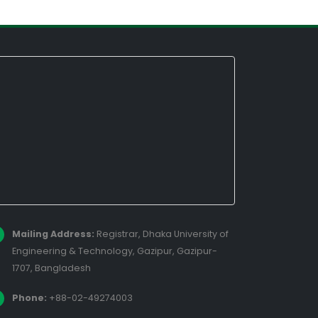
Mailing Address:
Registrar, Dhaka University of
Engineering & Technology, Gazipur, Gazipur-
1707, Bangladesh
Phone:
+88-02-49274003