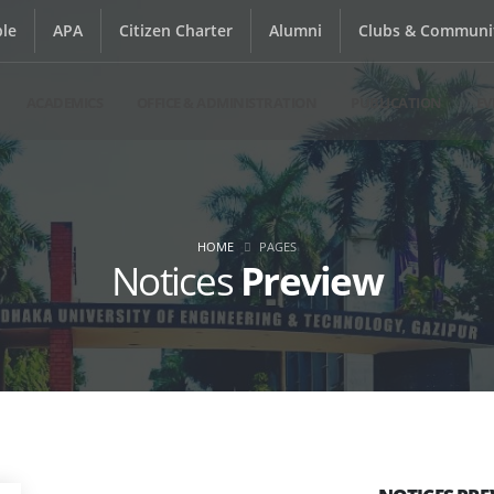
le
APA
Citizen Charter
Alumni
Clubs & Communi
ACADEMICS
OFFICE & ADMINISTRATION
PUBLICATION
EV
HOME
PAGES
Notices
Preview