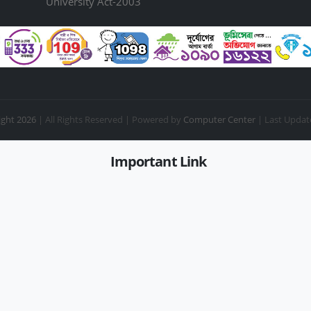
University Act-2003
ght 2026
| All Rights Reserved |
Powered by
Computer Center
| Last Updat
Important Link