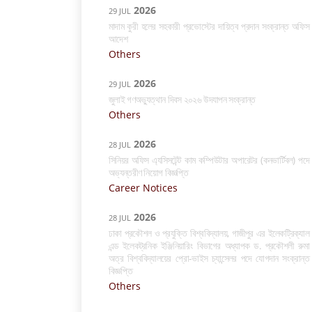
2026
29 JUL
মাদাম কুরী হলের সহকারী প্রভোস্টের দায়িত্ব প্রদান সংক্রান্ত অফিস
আদেশ
Others
2026
29 JUL
জুলাই গণঅভ্যুত্থান দিবস ২০২৬ উদযাপন সংক্রান্ত
Others
2026
28 JUL
সিনিয়র অফিস এ্যসিসটেন্ট কাম কম্পিউটার অপারেটর (কনভার্টিবল) পদে
অভ্যন্তরীণ নিয়োগ বিজ্ঞপ্তি
Career Notices
2026
28 JUL
ঢাকা প্রকৌশল ও প্রযুক্তি বিশ্ববিদ্যালয়, গাজীপুর এর ইলেকট্রিক্যাল
এন্ড ইলেকট্রনিক ইঞ্জিনিয়ারিং বিভাগের অধ্যাপক ড. প্রকৌশলী রুমা
অত্র বিশ্ববিদ্যালয়ের প্রো-ভাইস চ্যান্সেলর পদে যোগদান সংক্রান্ত
বিজ্ঞপ্তি
Others