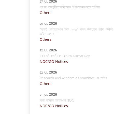
2026
27 JUL
হল কল ইমার্জেন্সীতে দায়িত্বরত চিকিৎসকদের নামের তালিকা
Others
2026
26 JUL
“জুলাই গণঅভ্যুত্থান দিবস ২০২৬” পালন উপলক্ষ্যে গঠিত কমিটির
অফিস আদেশ
Others
2026
22 JUL
GO of Prof. Dr. Biplov Kumar Roy
NOC/GO Notices
2026
22 JUL
Research and Academic Committee এর নোটিশ
Others
2026
21 JUL
জনাব সামিউল ইসলাম এর NOC
NOC/GO Notices