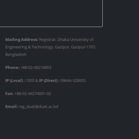
Mailing Address:
Registrar, Dhaka University of
Engineering & Technology, Gazipur, Gazipur-1707,
Bangladesh
Phone:
+88-02-49274003
IP (
Local
) :
1005
&
IP (
Direct
) :
09666-328005
Fax:
+88-02-49274001-02
Email:
reg_duet@duet.ac.bd