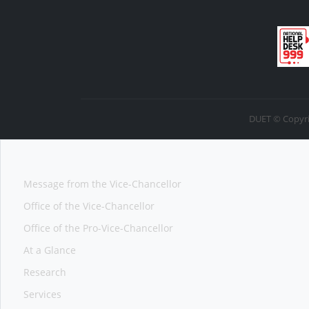
DUET © Copyri
Message from the Vice-Chancellor
Office of the Vice-Chancellor
Office of the Pro-Vice-Chancellor
At a Glance
Research
Services