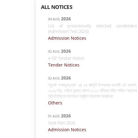
ALL NOTICES
2026
04 AUG
List of provisionally selected candidates
(Admission Test 2026)
Admission Notices
2026
02 AUG
e-GP Tender Notice
Tender Notices
2026
02 AUG
“জুলাই গণঅভ্যুত্থান” এর ২য় বর্ষপূর্তি উপলক্ষ্যে আগামী ৫ই আগস্ট,
২০২৬ খ্রি. তারিখ বুধবার সকাল ১০:০০ ঘটিকায় শহিদ শাকিল পারভেজ
অডিটোরিয়ামে আলোচনা অনুষ্ঠান আয়োজন সংক্রান্ত
Others
2026
01 AUG
Seat Plan 2026
Admission Notices